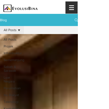
Blog
All Posts
All Posts
Projek
Infrastruktur
Semenanjung
Sabah &
Sarawak
Luar
Negara
Perumahan
Isu Rakyat
Teknologi
Kontraktor