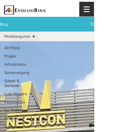
Blog
Pembangunan
All Posts
Projek
Infrastruktur
Semenanjung
Sabah &
Sarawak
Luar Negara
Perumahan
Isu Rakyat
Teknologi
Kontraktor