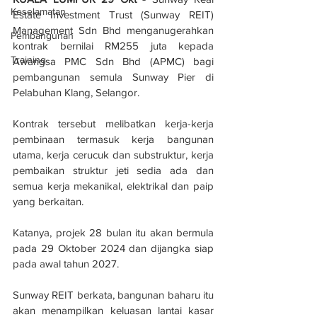
Keselamatan
Estate Investment Trust (Sunway REIT) 
Management Sdn Bhd menganugerahkan 
Pembangunan
kontrak bernilai RM255 juta kepada 
Training
Awangsa PMC Sdn Bhd (APMC) bagi 
pembangunan semula Sunway Pier di 
Pelabuhan Klang, Selangor.
Kontrak tersebut melibatkan kerja-kerja 
pembinaan termasuk kerja bangunan 
utama, kerja cerucuk dan substruktur, kerja 
pembaikan struktur jeti sedia ada dan 
semua kerja mekanikal, elektrikal dan paip 
yang berkaitan. 
Katanya, projek 28 bulan itu akan bermula 
pada 29 Oktober 2024 dan dijangka siap 
pada awal tahun 2027. 
Sunway REIT berkata, bangunan baharu itu 
akan menampilkan keluasan lantai kasar 