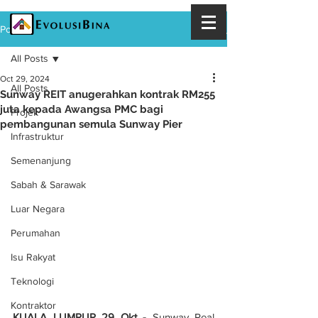
Post
All Posts
Oct 29, 2024
All Posts
Sunway REIT anugerahkan kontrak RM255
juta kepada Awangsa PMC bagi
Projek
pembangunan semula Sunway Pier
Infrastruktur
Semenanjung
Sabah & Sarawak
Luar Negara
Perumahan
Isu Rakyat
Teknologi
Kontraktor
KUALA LUMPUR 29 Okt - 
Sunway Real 