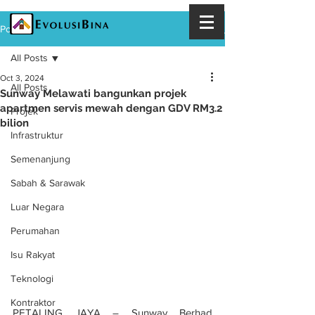
Post
All Posts
Oct 3, 2024
All Posts
Sunway Melawati bangunkan projek
apartmen servis mewah dengan GDV RM3.2
Projek
bilion
Infrastruktur
Semenanjung
Sabah & Sarawak
Luar Negara
Perumahan
Isu Rakyat
Teknologi
Kontraktor
PETALING JAYA – Sunway Berhad 