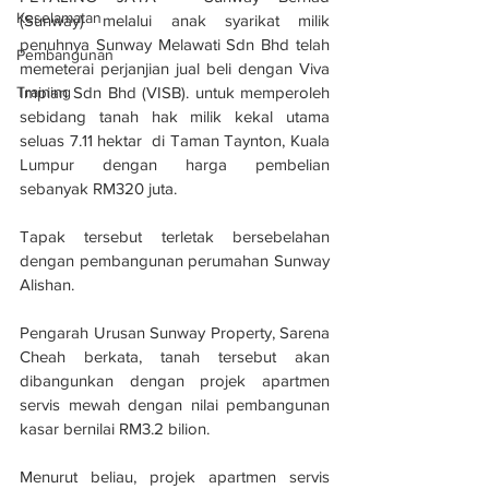
Keselamatan
(Sunway) melalui anak syarikat milik 
penuhnya Sunway Melawati Sdn Bhd telah 
Pembangunan
memeterai perjanjian jual beli dengan Viva 
Impian Sdn Bhd (VISB). untuk memperoleh 
Training
sebidang tanah hak milik kekal utama 
seluas 7.11 hektar  di Taman Taynton, Kuala 
Lumpur dengan harga pembelian 
sebanyak RM320 juta.
Tapak tersebut terletak bersebelahan 
dengan pembangunan perumahan Sunway 
Alishan.
Pengarah Urusan Sunway Property, Sarena 
Cheah berkata, tanah tersebut akan 
dibangunkan dengan projek apartmen 
servis mewah dengan nilai pembangunan 
kasar bernilai RM3.2 bilion.
Menurut beliau, projek apartmen servis 