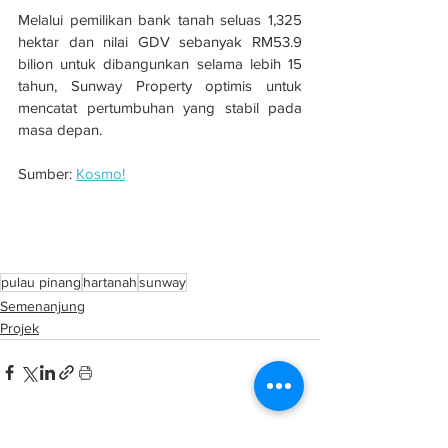
Melalui pemilikan bank tanah seluas 1,325 
hektar dan nilai GDV sebanyak RM53.9 
bilion untuk dibangunkan selama lebih 15 
tahun, Sunway Property optimis untuk 
mencatat pertumbuhan yang stabil pada 
masa depan.
Sumber: 
Kosmo!
Sunway Bukit Gambier, PDC bangunkan 
projek di Batu Kawan
pulau pinang
hartanah
sunway
Semenanjung
Projek
See All