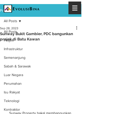
Post
All Posts
Sep 28, 2023
All Posts
Sunway Bukit Gambier, PDC bangunkan
projek di Batu Kawan
Projek
Infrastruktur
Semenanjung
Sabah & Sarawak
Luar Negara
Perumahan
Isu Rakyat
Teknologi
Kontraktor
Sunway Property bakal membangunkan 