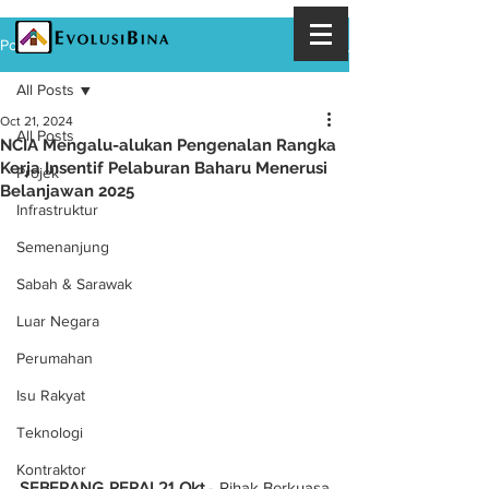
Post
All Posts
Oct 21, 2024
All Posts
NCIA Mengalu-alukan Pengenalan Rangka
Kerja Insentif Pelaburan Baharu Menerusi
Projek
Belanjawan 2025
Infrastruktur
Semenanjung
Sabah & Sarawak
Luar Negara
Perumahan
Isu Rakyat
Teknologi
Kontraktor
SEBERANG PERAI 21 Okt 
- Pihak Berkuasa 