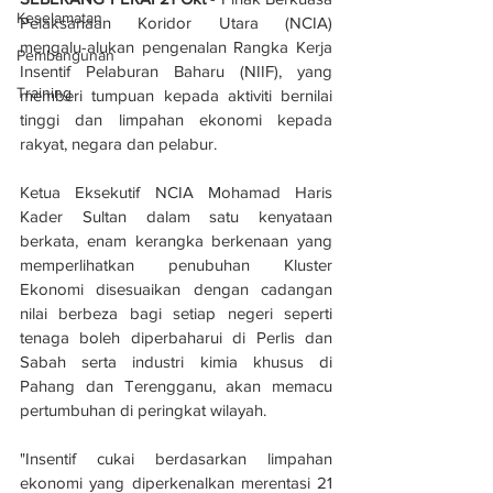
Keselamatan
Pelaksanaan Koridor Utara (NCIA) 
mengalu-alukan pengenalan Rangka Kerja 
Pembangunan
Insentif Pelaburan Baharu (NIIF), yang 
Training
memberi tumpuan kepada aktiviti bernilai 
tinggi dan limpahan ekonomi kepada 
rakyat, negara dan pelabur.
Ketua Eksekutif NCIA Mohamad Haris 
Kader Sultan dalam satu kenyataan 
berkata, enam kerangka berkenaan yang 
memperlihatkan penubuhan Kluster 
Ekonomi disesuaikan dengan cadangan 
nilai berbeza bagi setiap negeri seperti 
tenaga boleh diperbaharui di Perlis dan 
Sabah serta industri kimia khusus di 
Pahang dan Terengganu, akan memacu 
pertumbuhan di peringkat wilayah.
"Insentif cukai berdasarkan limpahan 
ekonomi yang diperkenalkan merentasi 21 