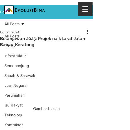
Post
All Posts
Oct 21, 2024
All Posts
Belanjawan 2025: Projek naik taraf Jalan
Bahau-Keratong
Projek
Infrastruktur
Semenanjung
Sabah & Sarawak
Luar Negara
Perumahan
Isu Rakyat
Gambar hiasan
Teknologi
Kontraktor