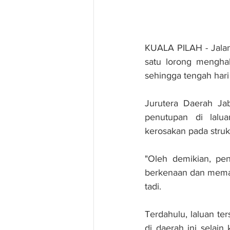
KUALA PILAH - Jalan 
satu lorong mengha
sehingga tengah hari
Jurutera Daerah Jab
penutupan di lalu
kerosakan pada stru
"Oleh demikian, peng
berkenaan dan memat
tadi.
Terdahulu, laluan ter
di daerah ini selai