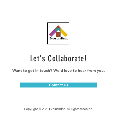
Southern Score raih
AWC 
subkontrak pusat data
RM23
RM146.53 juta
plum
Let's Collaborate!
Want to get in touch? We'd love to hear from you.
Contact Us
Copyright © 2025 EvolusiBina. All rights reserved.