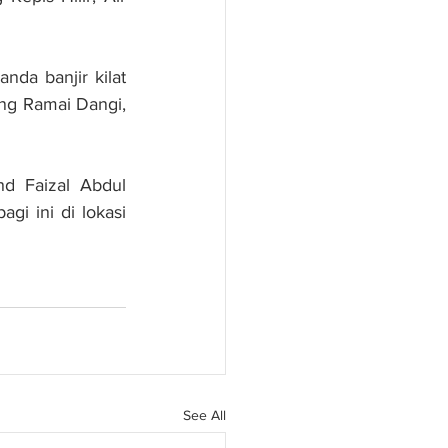
da banjir kilat 
g Ramai Dangi, 
d Faizal Abdul 
i ini di lokasi 
See All