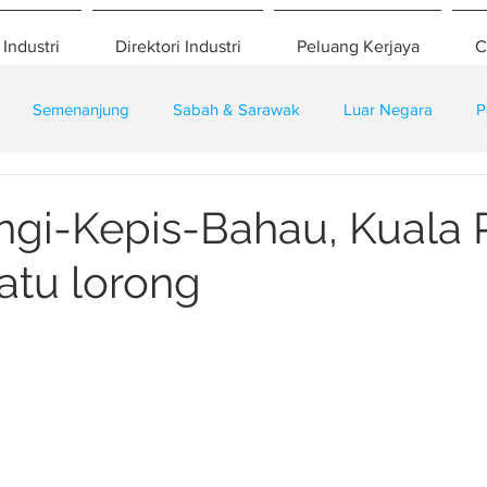
 Industri
Direktori Industri
Peluang Kerjaya
C
Semenanjung
Sabah & Sarawak
Luar Negara
P
eselamatan
Pembangunan
Training
ngi-Kepis-Bahau, Kuala 
satu lorong