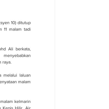
yen 10) ditutup 
 11 malam tadi 
d Ali berkata, 
g menyebabkan 
 raya.
 melalui laluan 
enyataan malam 
t malam kelmarin 
epis Hilir, Air 