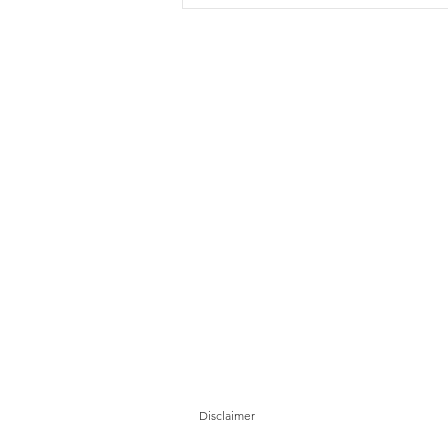
Pahang jemput pandangan
rakyat bagi kajian semula
Rancangan Struktur Negeri
2040
Disclaimer