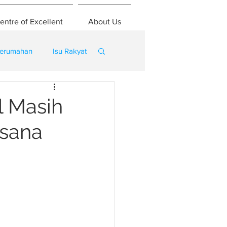
entre of Excellent
About Us
erumahan
Isu Rakyat
 Masih
ksana