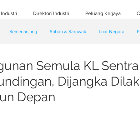
 Industri
Direktori Industri
Peluang Kerjaya
C
Semenanjung
Sabah & Sarawak
Luar Negara
P
eselamatan
Pembangunan
Training
unan Semula KL Sentral
ndingan, Dijangka Dila
hun Depan