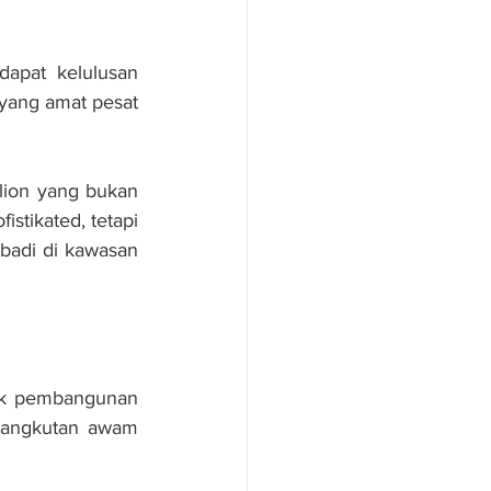
apat kelulusan 
yang amat pesat 
ion yang bukan 
tikated, tetapi 
adi di kawasan 
ek pembangunan 
gangkutan awam 