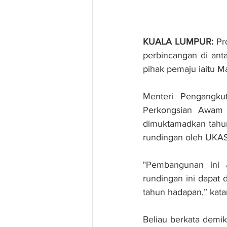
KUALA LUMPUR:
 Pr
perbincangan di ant
pihak pemaju iaitu M
Menteri Pengangku
Perkongsian Awam S
dimuktamadkan tahun 
rundingan oleh UKAS
"Pembangunan ini 
rundingan ini dapat d
tahun hadapan,” katan
Beliau berkata demik