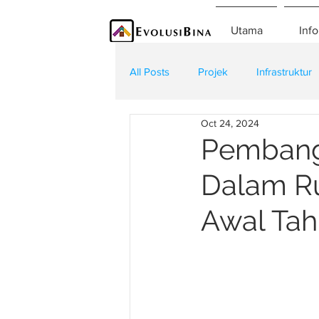
Utama
Info
All Posts
Projek
Infrastruktur
Oct 24, 2024
Teknologi
Kontraktor
K
Pembang
Dalam Ru
Awal Ta