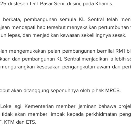
5 di stesen LRT Pasar Seni, di sini, pada Khamis.
e berkata, pembangunan semula KL Sentral telah mend
rajaan mendapati hab tersebut menyaksikan pertumbuhan 
un lepas, dan menjadikan kawasan sekelilingnya sesak.
telah mengemukakan pelan pembangunan bernilai RM1 bil
kaan dan pembangunan KL Sentral menjadikan ia lebih sofis
f mengurangkan kesesakan pengangkutan awam dan perib
rsebut akan ditanggung sepenuhnya oleh pihak MRCB.
 Loke lagi, Kementerian memberi jaminan bahawa proj
t tidak akan memberi impak kepada perkhidmatan pen
RT, KTM dan ETS.