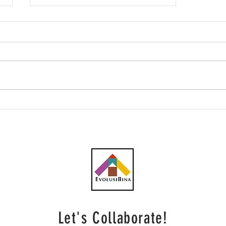
Kabinet setuju
pembangunan semula KL
Sentral babit kos lebih RM1
bilion
Let's Collaborate!