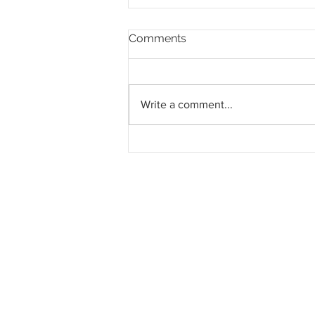
Comments
Write a comment...
Baki lima ekar tanah
pelengkap pembangunan
KL Sentral