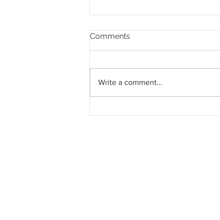
Comments
Write a comment...
LFE Corporation peroleh
subkontrak RM38.8 juta
daripada Gamuda bagi
pembinaan Fasa 1 pusat
data di Elmina Business
Park