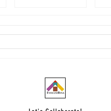
Sektor pembinaan diunjur
Proj
terima aliran kontrak
Elmi
berterusan - RHB
Peri
Investment