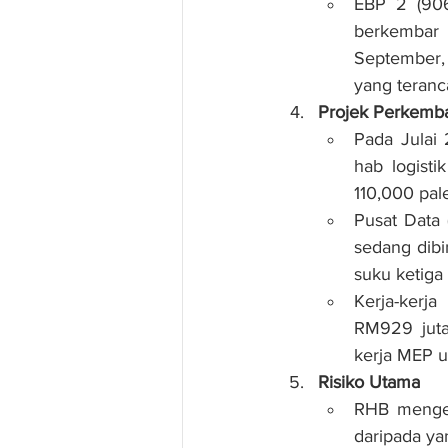
EBP 2 (906
berkembar
September, 
yang teranc
Projek Perkemba
Pada Julai
hab logisti
110,000 pale
Pusat Data
sedang dibi
suku ketiga
Kerja-kerja
RM929 juta
kerja MEP u
Risiko Utama
RHB mengena
daripada ya