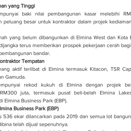
an yang Tinggi
punyai baki nilai pembangunan kasar melebihi RM10
peluang besar untuk kontraktor dalam projek kediaman,
nah yang belum dibangunkan di Elmina West dan Kota El
 dijangka terus memberikan prospek pekerjaan cerah bagi 
 pembangunan bandar.
ontraktor Tempatan
yang aktif terlibat di Elmina termasuk Kitacon, TSR Cap
dan Gamuda.
mpunyai rekod kukuh di Elmina dengan projek bern
RM300 juta, termasuk pusat beli-belah Elmina Lakes
i Elmina Business Park (EBP).
mina Business Park (EBP)
s 536 ekar dilancarkan pada 2019 dan semua lot bangunan
dibina telah dijual sepenuhnya.