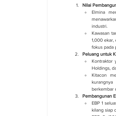
Nilai Pembangun
Elmina mem
menawarkan 
industri.
Kawasan ta
1,000 ekar,
fokus pada
Peluang untuk K
Kontraktor 
Holdings, 
Kitacon me
kurangnya 
berkembar d
Pembangunan El
EBP 1 selua
kilang siap 