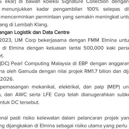
 ekar) di bawah koleksi Signature Collection dengan 
 menunjukkan kadar pengambilan 100% selepas dil
mencerminkan permintaan yang semakin meningkat untuk 
ang di Lembah Klang.
ngan Logistik dan Data Centre
 2023, IJM Corp bekerjasama dengan FMM Elmina untu
k di Elmina dengan keluasan lantai 500,000 kaki perse
t.
 (DC) Pearl Computing Malaysia di EBP dengan anggaran
na oleh Gamuda dengan nilai projek RM1.7 bilion dan dij
 2026.
 pemasangan mekanikal, elektrikal, dan paip (MEP) unt
, dan AWC serta LFE Corp telah dianugerahkan subkon
ntuk DC tersebut.
l pasti risiko kelewatan dalam pelancaran projek yang
ng dijangkakan di Elmina sebagai risiko utama yang perlu d