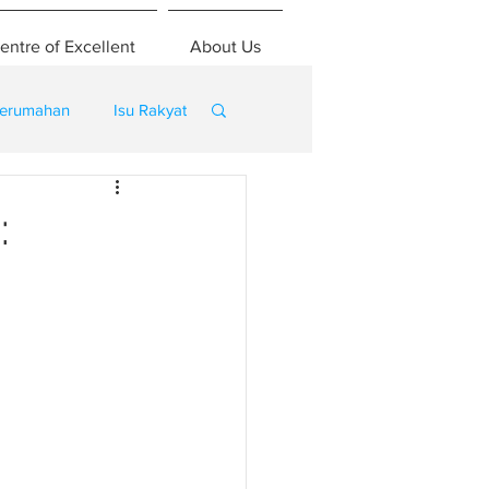
entre of Excellent
About Us
erumahan
Isu Rakyat
: