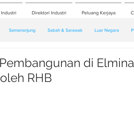
 Industri
Direktori Industri
Peluang Kerjaya
C
Semenanjung
Sabah & Sarawak
Luar Negara
P
eselamatan
Pembangunan
Training
 Pembangunan di Elmina
 oleh RHB