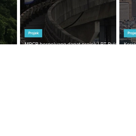
Projek
Proj
MRCB berpeluang dapat projek LRT Pulau
Kerj
santara
Pinang, MRT3
berm