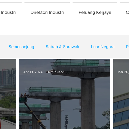
 Industri
Direktori Industri
Peluang Kerjaya
C
Semenanjung
Sabah & Sarawak
Luar Negara
P
eselamatan
Pembangunan
Training
Apr 18, 2024
4 min read
Mar 26