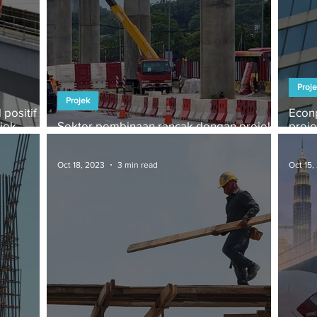
Proj
Projek
positif
Econp
jek
Sektor pembinaan rancak dengan projek
proj
infrastruktur mega
lebu
Oct 18, 2023
3 min read
Oct 15,