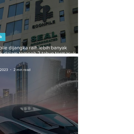
ek
ile dijangka raih lebih banyak
ek dalam tempoh 2 tahun termasuk
h raya SKL, MRT3
 2023
2 min read