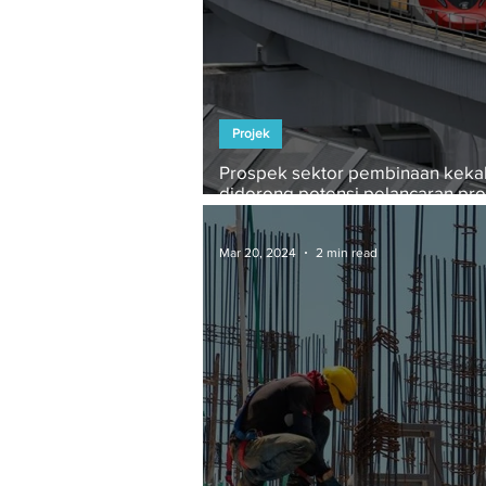
Projek
Prospek sektor pembinaan kekal 
didorong potensi pelancaran pro
baharu berkaitan kereta api - TA
Securities
Mar 20, 2024
2 min read