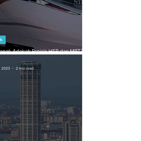
ek
apat: Adakah Projek HSR dan MRT3
 Dibatalkan?
, 2023
2 min read