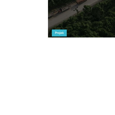
Projek
IJM tinjau raih projek di Kota Nu