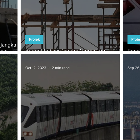
Projek
Proj
ijangka
aan –
Budget to have ‘neutral’ impact on
Pend
construction
Akan
Oct 12, 2023
2 min read
Sep 26