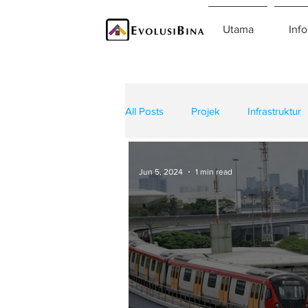
Utama
Info
All Posts
Projek
Infrastruktur
Teknologi
Kontraktor
K
Jun 5, 2024
1 min read