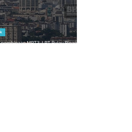
ek
a pembinaan MRT3, LRT Pulau Pinang
EvolusiBina CIDB
ula 2024
KKR LLM JKR Tender
Projek Kontraktor
CCD Industri
Pembinaan Malaysian
Construction Industry
berita harian utusan
the star nst harian
metro theedge the
edge kosmo mciea
icw ecrl tvet pan
borneo uem mrcb
azrb prasarana
petronas pengerang
rapid pemaju jalan
raya perumahan jkkp
dosh mrt lrt3 cep
cpd kerja kosong
peluang kerjaya
jobsmalaysia
maukerja jobstreet
digital marketing
pakatan harapan
umno najib mahathir
malaysia consultant
developer supplier
EvolusiBina CIDB
KKR LLM JKR Tender
Projek Kontraktor
CCD Industri
Pembinaan Malaysian
Construction Industry
berita harian utusan
the star nst harian
metro theedge the
edge kosmo mciea
icw ecrl tvet pan
borneo uem mrcb
azrb prasarana
petronas pengerang
rapid pemaju jalan