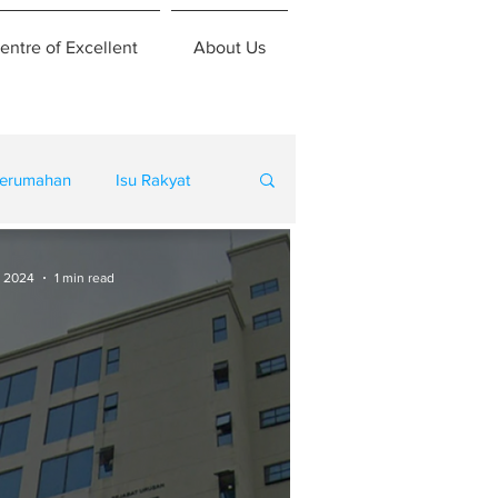
entre of Excellent
About Us
erumahan
Isu Rakyat
, 2024
1 min read