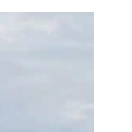
Mar 20, 2024
Pelancaran projek infrastruktur dijangka terus
mendorong sektor pembinaan – RHB Investment