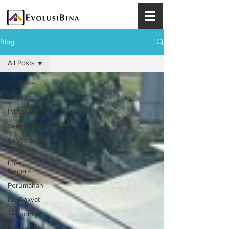
Blog
All Posts
All Posts
Projek
Infrastruktur
Semenanjung
Sabah &
Sarawak
Luar
Negara
Perumahan
Isu Rakyat
Teknologi
Kontraktor