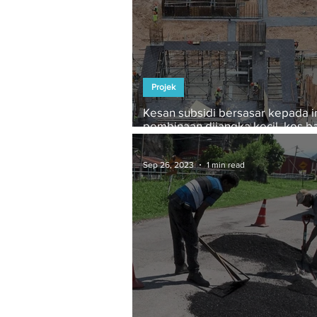
Projek
Kesan subsidi bersasar kepada i
pembinaan dijangka kecil, kos b
sekitar 1-2% - RHB Investment
Sep 26, 2023
1 min read