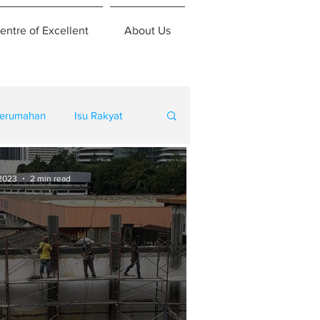
entre of Excellent
About Us
erumahan
Isu Rakyat
 2023
2 min read