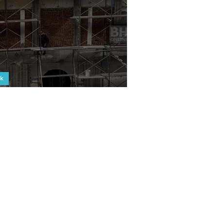
ek
a bahan binaan catat penurunan