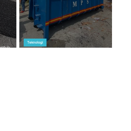
Teknologi
untuk
Greentech sedia RM10b bina IWMP