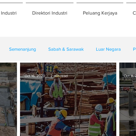
 Industri
Direktori Industri
Peluang Kerjaya
C
Semenanjung
Sabah & Sarawak
Luar Negara
P
eselamatan
Pembangunan
Training
Oct 16, 2023
2 min read
Oct 11,