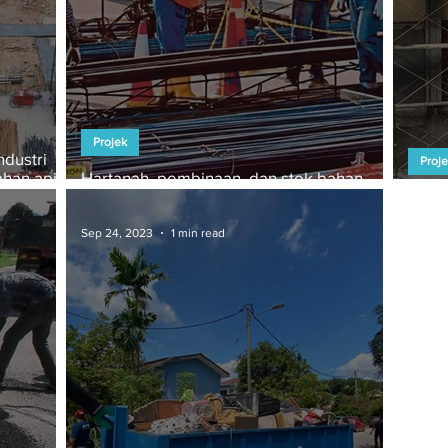
Projek
ndustri
Proj
ahan api
Hartanah, pembinaan, dan stok bahan
binaan dijangka untung minggu ini
Harg
Sep 24, 2023
1 min read