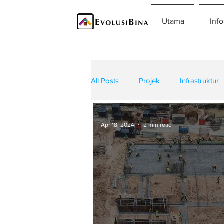
Utama
Info
All Posts
Projek
Infrastruktur
Teknologi
Kontraktor
K
Apr 18, 2024
2 min read