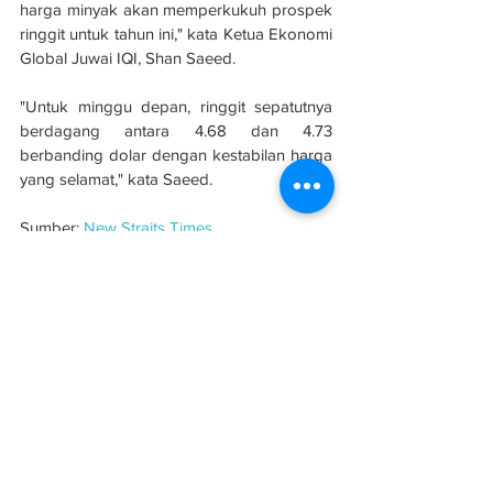
harga minyak akan memperkukuh prospek 
ringgit untuk tahun ini," kata Ketua Ekonomi 
Global Juwai IQI, Shan Saeed.
"Untuk minggu depan, ringgit sepatutnya 
berdagang antara 4.68 dan 4.73 
berbanding dolar dengan kestabilan harga 
yang selamat," kata Saeed.
Sumber: 
New Straits Times
Hartanah, pembinaan, dan stok bahan 
binaan mungkin akan untung minggu ini
hartanah
Belanjawan 2024
bahan binaan
Projek
Perumahan
Infrastruktur