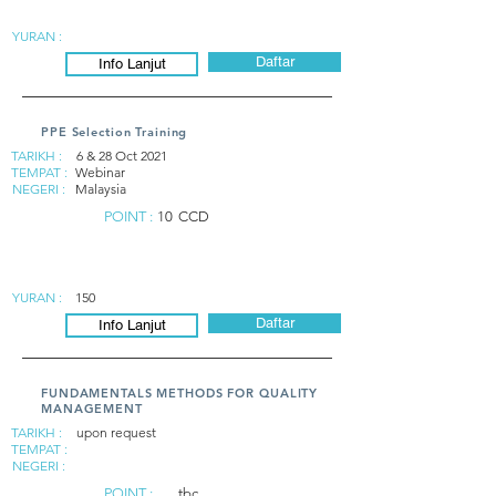
YURAN :
Daftar
Info Lanjut
PPE Selection Training
TARIKH :
6 & 28 Oct 2021
TEMPAT :
Webinar
NEGERI :
Malaysia
POINT :
10
CCD
YURAN :
150
Daftar
Info Lanjut
FUNDAMENTALS METHODS FOR QUALITY
MANAGEMENT
TARIKH :
upon request
TEMPAT :
NEGERI :
POINT :
tbc