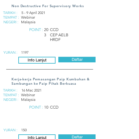
Non Destructive For Supervisory Works
TARIKH :
5 - 9 April 2021
TEMPAT :
Webinar
NEGERI :
Malaysia
POINT :
20
CCD
3
CEP AELB
HRDF
YURAN :
1197
Daftar
Info Lanjut
Kerja-kerja Pemasangan Paip Kumbahan &
Sambungan ke Paip Pihak Berkuasa
TARIKH :
16 Mac 2021
TEMPAT :
Webinar
NEGERI :
Malaysia
POINT :
10
CCD
YURAN :
150
Daftar
Info Lanjut