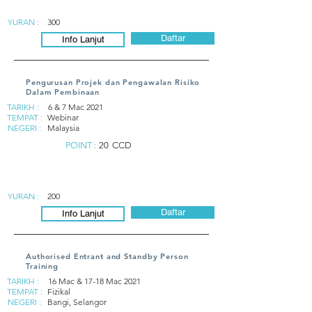
YURAN :
300
Daftar
Info Lanjut
Pengurusan Projek dan Pengawalan Risiko
Dalam Pembinaan
TARIKH :
6 & 7 Mac 2021
TEMPAT :
Webinar
NEGERI :
Malaysia
POINT :
20
CCD
YURAN :
200
Daftar
Info Lanjut
Authorised Entrant and Standby Person
Training
TARIKH :
16 Mac & 17-18 Mac 2021
TEMPAT :
Fizikal
NEGERI :
Bangi, Selangor