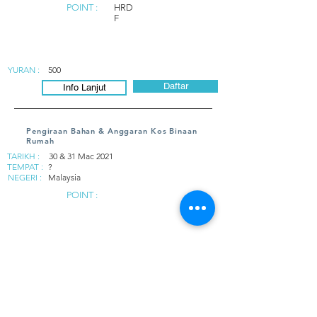
POINT :
HRD
F
YURAN :
500
Daftar
Info Lanjut
Pengiraan Bahan & Anggaran Kos Binaan
Rumah
TARIKH :
30 & 31 Mac 2021
TEMPAT :
?
NEGERI :
Malaysia
POINT :
YURAN :
?
Daftar
Info Lanjut
EFFECTIVE PROJECT SCHEDULING