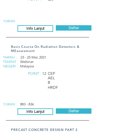
YURAN :
Daftar
Info Lanjut
Basic Course On Radiation Detectors &
MEasurement
TARIKH :
23 - 25 Mac 2021
TEMPAT :
Webinar
NEGERI :
Malaysia
POINT :
12
CEP
AEL
B
HRDF
YURAN :
883 - 836
Daftar
Info Lanjut
PRECAST CONCRETE DESIGN PART 2