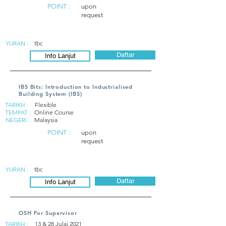
POINT :
upon
request
YURAN :
tbc
Daftar
Info Lanjut
IBS Bits: Introduction to Industrialised
Building System (IBS)
TARIKH :
Flexible
TEMPAT :
Online Course
NEGERI :
Malaysia
POINT :
upon
request
YURAN :
tbc
Daftar
Info Lanjut
OSH For Supervisor
TARIKH :
13 & 28 Julai 2021