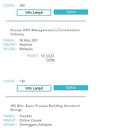
YURAN :
350
Daftar
Info Lanjut
Kursus OSH Management in Construction
Industry
TARIKH :
20 Mac 2021
TEMPAT :
Webinar
NEGERI :
Malaysia
POINT :
10
CCD
CIDB
YURAN :
130
Daftar
Info Lanjut
IBS Bits: Basic Precast Building Structural
Design
TARIKH :
Flexible
TEMPAT :
Online Course
NEGERI :
Terengganu Malaysia