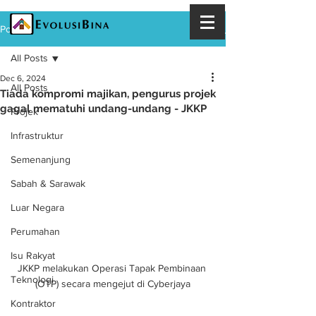
Post
All Posts
Dec 6, 2024
All Posts
Tiada kompromi majikan, pengurus projek
gagal mematuhi undang-undang - JKKP
Projek
Infrastruktur
Semenanjung
Sabah & Sarawak
Luar Negara
Perumahan
Isu Rakyat
JKKP melakukan Operasi Tapak Pembinaan 
Teknologi
(OTP) secara mengejut di Cyberjaya
Kontraktor