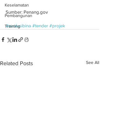
Keselamatan
Sumber: Penang.gov
Pembangunan
#evolusibina
#tender
#projek
Training
See All
Related Posts