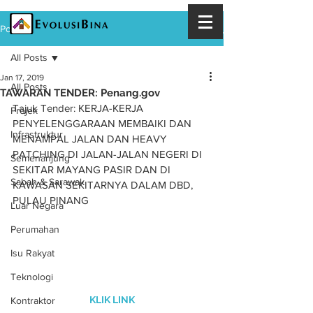
Post
All Posts
Jan 17, 2019
All Posts
TAWARAN TENDER: Penang.gov
Tajuk Tender: KERJA-KERJA 
Projek
PENYELENGGARAAN MEMBAIKI DAN 
Infrastruktur
MENAMPAL JALAN DAN HEAVY 
PATCHING DI JALAN-JALAN NEGERI DI 
Semenanjung
SEKITAR MAYANG PASIR DAN DI 
Sabah & Sarawak
KAWASAN SEKITARNYA DALAM DBD, 
PULAU PINANG
Luar Negara
Perumahan
Isu Rakyat
Teknologi
KLIK LINK
Kontraktor