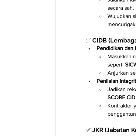
secara sah.
Wujudkan si
mencurigak
✅ 
CIDB (Lembaga
Pendidikan dan 
Masukkan mo
seperti 
SIC
Anjurkan se
Penilaian Integri
Jadikan rek
SCORE CID
Kontraktor 
penggantun
✅ 
JKR (Jabatan K