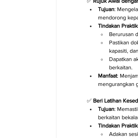
✅ 
Rujuk Awal dengan
Tujuan
: Mengela
mendorong kep
Tindakan Praktik
Berurusan d
Pastikan do
kapasiti, d
Dapatkan ak
berkaitan.
Manfaat
: Menjam
mengurangkan ga
✅ 
Beri Latihan Kes
Tujuan
: Memast
berkaitan bekalan
Tindakan Praktik
Adakan sesi