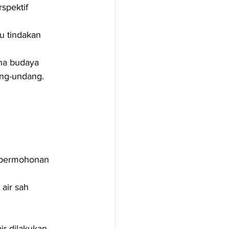
spektif 
u tindakan 
na budaya 
ang-undang.
 permohonan 
air sah 
r dilakukan 