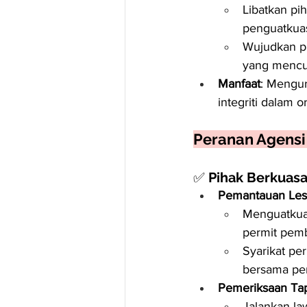
Libatkan pi
penguatkua
Wujudkan pr
yang mencu
Manfaat
: Mengur
integriti dalam 
Peranan Agensi T
✅ 
Pihak Berkuas
Pemantauan Les
Menguatkuas
permit pem
Syarikat pe
bersama pe
Pemeriksaan Tap
Jalankan la