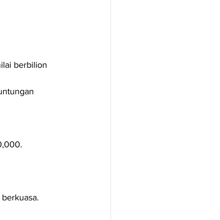
lai berbilion 
untungan 
0,000.
 berkuasa.