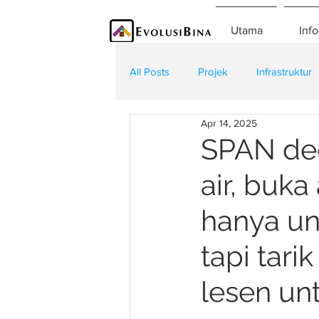
Utama
Info
All Posts
Projek
Infrastruktur
Apr 14, 2025
Teknologi
Kontraktor
K
SPAN ded
air, buk
hanya un
tapi tar
lesen un