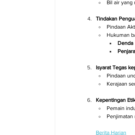
Bil air yan
Tindakan Pengu
Pindaan Akt
Hukuman ba
Denda
Penjar
Isyarat Tegas k
Pindaan und
Kerajaan se
Kepentingan Etik
Pemain indu
Penjimatan 
Berita Harian