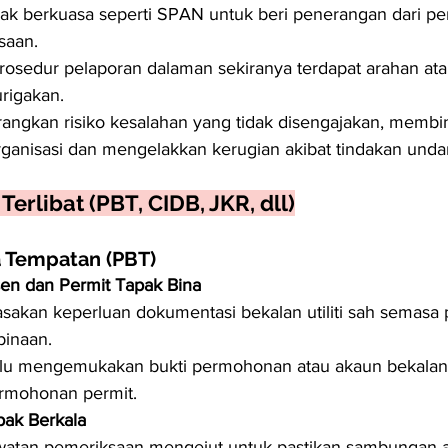
hak berkuasa seperti SPAN untuk beri penerangan dari per
saan.
osedur pelaporan dalaman sekiranya terdapat arahan ata
rigakan.
angkan risiko kesalahan yang tidak disengajakan, membi
organisasi dan mengelakkan kerugian akibat tindakan und
erlibat (PBT, CIDB, JKR, dll)
a Tempatan (PBT)
en dan Permit Tapak Bina
akan keperluan dokumentasi bekalan utiliti sah semasa
binaan.
rlu mengemukakan bukti permohonan atau akaun bekalan 
rmohonan permit.
ak Berkala
watan pemeriksaan mengejut untuk pastikan sambungan ai