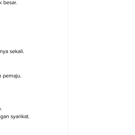
k besar.
nya sekali.
n pemaju.
.
gan syarikat.