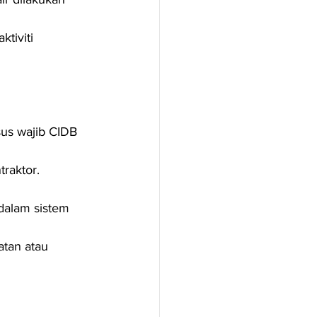
tiviti 
us wajib CIDB 
raktor.
dalam sistem 
atan atau 