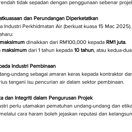
g rendah tidak sepadan dengan penggunaan sebenar proje
atkuasaan dan Perundangan Diperketatkan
a Industri Perkhidmatan Air (berkuat kuasa 15 Mac 2025).
haru:
 maksimum
 dinaikkan dari RM100,000 kepada 
RM1 juta
.
a maksimum
 dari 1 tahun kepada 
10 tahun
, atau kedua-dua
epada Industri Pembinaan
ang-undang sebagai amaran keras kepada kontraktor da
rius tangani isu pencurian air dalam sektor pembinaan.
a dan Integriti dalam Pengurusan Projek
stri perlu utamakan pematuhan undang-undang dan etika
melalui cara haram boleh jejaskan reputasi dan kelangsun