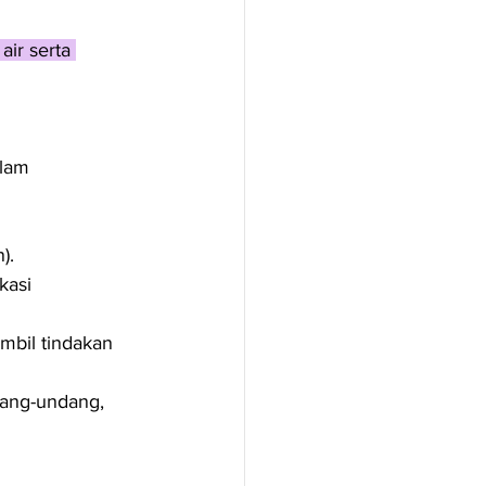
ir serta 
lam 
).
kasi 
mbil tindakan 
dang-undang, 