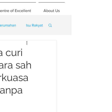
entre of Excellent
About Us
erumahan
Isu Rakyat
 curi
ara sah
rkuasa
tanpa