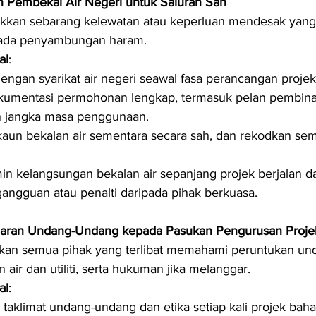
 Pembekal Air Negeri untuk Saluran Sah
kkan sebarang kelewatan atau keperluan mendesak yang
ada penyambungan haram.
al
:
engan syarikat air negeri seawal fasa perancangan projek
kumentasi permohonan lengkap, termasuk pelan pembina
an jangka masa penggunaan.
aun bekalan air sementara secara sah, dan rekodkan sem
in kelangsungan bekalan air sepanjang projek berjalan d
ngguan atau penalti daripada pihak berkuasa.
edaran Undang-Undang kepada Pasukan Pengurusan Proje
ikan semua pihak yang terlibat memahami peruntukan un
 air dan utiliti, serta hukuman jika melanggar.
al
:
 taklimat undang-undang dan etika setiap kali projek bah