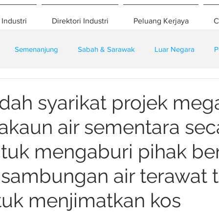
 Industri
Direktori Industri
Peluang Kerjaya
C
Semenanjung
Sabah & Sarawak
Luar Negara
P
eselamatan
Pembangunan
Training
ah syarikat projek mega
a akaun air sementara sec
tuk mengaburi pihak be
ik sambungan air terawat 
tuk menjimatkan kos