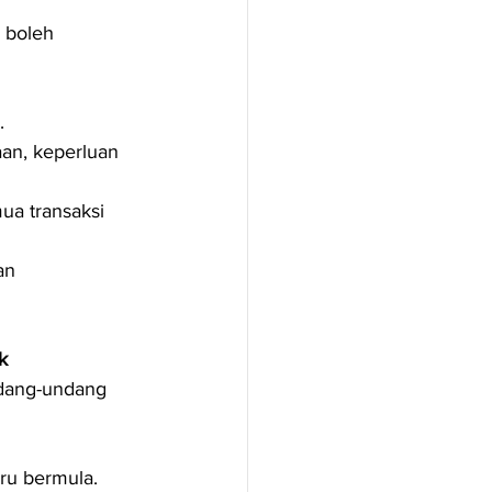
 boleh 
.
an, keperluan 
ua transaksi 
an 
k
dang-undang 
aru bermula.