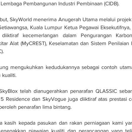
h Lembaga Pembangunan Industri Pembinaan (CIDB).
ebut, SkyWorld menerima Anugerah Utama melalui projek 
i Setiawangsa, Kuala Lumpur Ketua Pegawai Eksekutifnya
u diiktiraf kecemerlangan dalam Pengurangan Karbon
itar Alat (MyCREST), Keselamatan dan Sistem Penilaian 
).
ngsung mengukuhkan kedudukannya sebagai contoh uta
kualiti.
SkyBlox telah dianugerahkan penarafan QLASSIC seban
5 Residence dan SkyVogue juga diiktiraf atas prestasi 
roleh penarafan lima bintang.
a kasih kepada pasukan dan rakan perniagaan kami yang
negakkan piawaian kualiti dan perancangan yang teliti