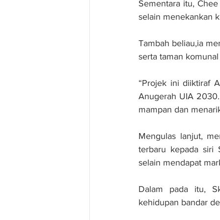
Sementara itu, Chee 
selain menekankan k
Tambah beliau,ia memp
serta taman komunal
“Projek ini diiktiraf
Anugerah UIA 2030.I
mampan dan menarik s
Mengulas lanjut, m
terbaru kepada sir
selain mendapat mar
Dalam pada itu, S
kehidupan bandar d