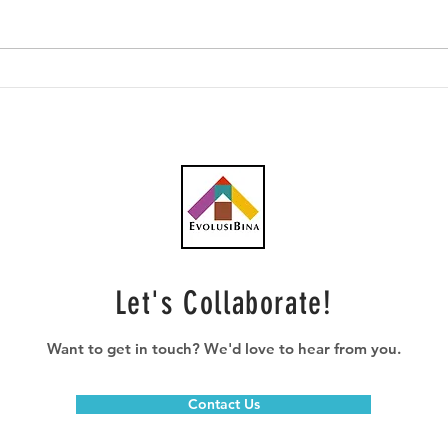
Bina budaya kualiti dalam
SkyW
projek pembinaan di
tert
Malaysia
Let's Collaborate!
Want to get in touch? We'd love to hear from you.
Contact Us