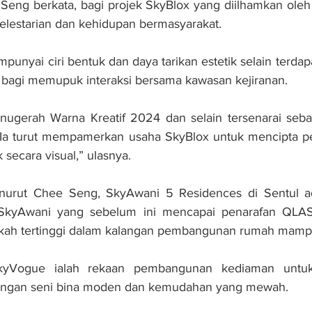
Seng berkata, bagi projek SkyBlox yang diilhamkan oleh 
elestarian dan kehidupan bermasyarakat.
unyai ciri bentuk dan daya tarikan estetik selain terdap
 bagi memupuk interaksi bersama kawasan kejiranan.
 Anugerah Warna Kreatif 2024 dan selain tersenarai sebag
a turut mempamerkan usaha SkyBlox untuk mencipta per
ecara visual,” ulasnya.
enurut Chee Seng, SkyAwani 5 Residences di Sentul a
i SkyAwani yang sebelum ini mencapai penarafan QLAS
kah tertinggi dalam kalangan pembangunan rumah mampu
kyVogue ialah rekaan pembangunan kediaman untuk
engan seni bina moden dan kemudahan yang mewah.