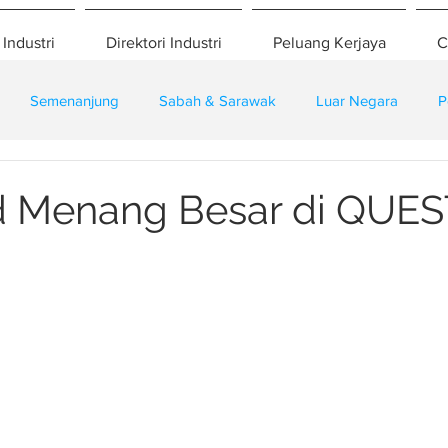
 Industri
Direktori Industri
Peluang Kerjaya
C
Semenanjung
Sabah & Sarawak
Luar Negara
P
eselamatan
Pembangunan
Training
d Menang Besar di QUES