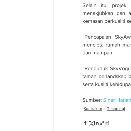
Selain itu, proje
menakjubkan dan a
kemasan berkualiti s
“Pencapaian SkyAw
mencipta rumah mamp
dan mampan.
“Penduduk SkyVogue
taman berlandskap d
serta kualiti kehidup
Sumber: 
Sinar Haria
Kontraktor
Teknologi