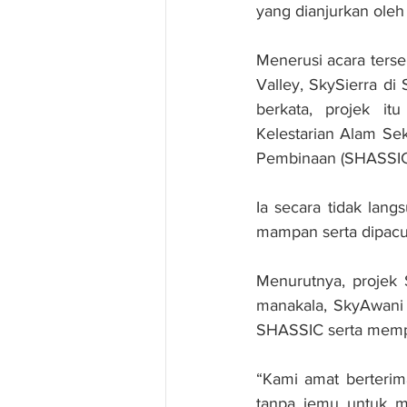
yang dianjurkan ole
Menerusi acara ters
Valley, SkySierra d
berkata, projek it
Kelestarian Alam Sek
Pembinaan (SHASSIC
Ia secara tidak la
mampan serta dipacu 
Menurutnya, projek 
manakala, SkyAwani 
SHASSIC serta mempe
“Kami amat berterim
tanpa jemu untuk me