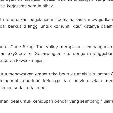
eras, kerjasama semua pihak.
t meneruskan perjalanan ini bersama-sama mewujudkan k
r berkualiti tinggi untuk komuniti kita,” katanya dalam
nurut Chee Seng, The Valley merupakan pembangunan 
ran SkySierra di Setiawangsa iaitu dengan menggabun
suburan kawasan hijau.
 turut menawarkan empat reka bentuk rumah iaitu antara 8
memenuhi keperluan keluarga dan individu selain men
taman serta kedai runcit.
lihan ideal untuk kehidupan bandar yang seimbang,” ujarn