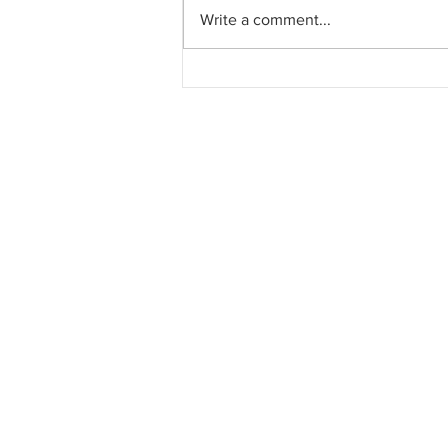
Write a comment...
Perbadanan PR1MA
Malaysia, CIDB Perkukuh
Kerjasama Tingkatkan
Kualiti Kediaman PR1MA