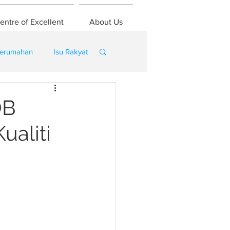
entre of Excellent
About Us
erumahan
Isu Rakyat
DB
ualiti