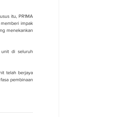
usus itu, PR1MA 
 memberi impak 
yang menekankan 
it di seluruh 
t telah berjaya 
 fasa pembinaan 