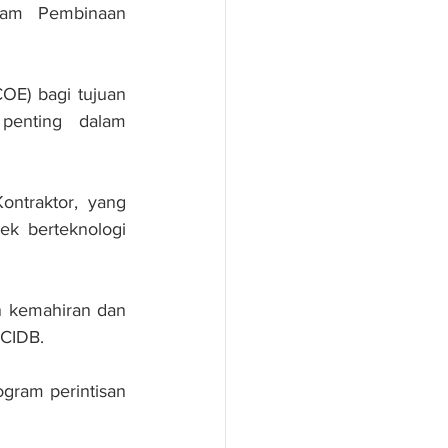
lam Pembinaan 
E) bagi tujuan 
enting dalam 
ntraktor, yang 
k berteknologi 
 kemahiran dan 
CIDB. 
gram perintisan 