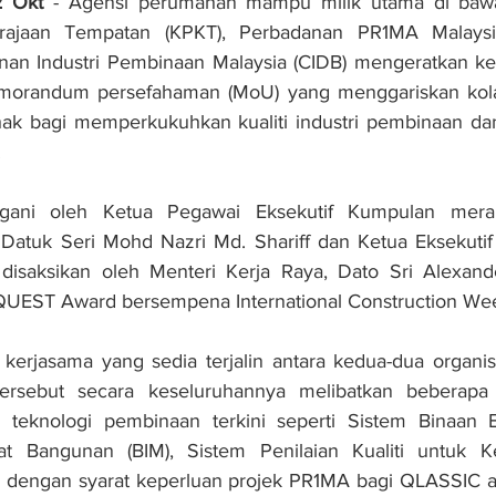
 Okt 
- Agensi perumahan mampu milik utama di bawa
ajaan Tempatan (KPKT), Perbadanan PR1MA Malaysi
n Industri Pembinaan Malaysia (CIDB) mengeratkan ke
orandum persefahaman (MoU) yang menggariskan kolabo
hak bagi memperkukuhkan kualiti industri pembinaan d
 
ngani oleh Ketua Pegawai Eksekutif Kumpulan mera
atuk Seri Mohd Nazri Md. Shariff dan Ketua Eksekutif 
disaksikan oleh Menteri Kerja Raya, Dato Sri Alexande
QUEST Award bersempena International Construction We
rjasama yang sedia terjalin antara kedua-dua organisa
sebut secara keseluruhannya melibatkan beberapa ob
teknologi pembinaan terkini seperti Sistem Binaan Beri
 Bangunan (BIM), Sistem Penilaian Kualiti untuk Ke
dengan syarat keperluan projek PR1MA bagi QLASSIC a