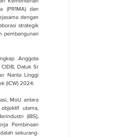
h Kementerian 
a (PR1MA) dan 
rjasama dengan 
rasi strategik 
an pembangunan 
ngkap Anggota 
CIDB, Datuk Sr 
r Nanta Linggi 
ek (ICW) 2024.
si, MoU antara 
jektif utama, 
ndustri (IBS), 
rja Pembinaan 
dalah sekurang-