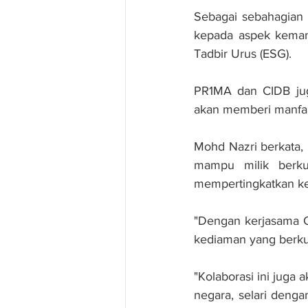
Sebagai sebahagian 
kepada aspek kemam
Tadbir Urus (ESG). 
PR1MA dan CIDB juga
akan memberi manfaa
Mohd Nazri berkata
mampu milik berkua
mempertingkatkan ke
"Dengan kerjasama C
kediaman yang berkual
"Kolaborasi ini jug
negara, selari denga