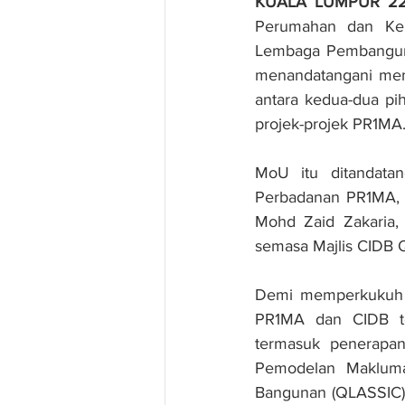
KUALA LUMPUR 22
Perumahan dan Ker
Lembaga Pembanguna
menandatangani mem
antara kedua-dua pi
projek-projek PR1MA.
MoU itu ditandata
Perbadanan PR1MA, D
Mohd Zaid Zakaria, 
semasa Majlis CIDB 
Demi memperkukuh ke
PR1MA dan CIDB ter
termasuk penerapan 
Pemodelan Maklumat
Bangunan (QLASSIC) 