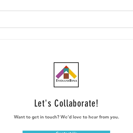
KPKT beri amaran pemilik
SkyW
sewakan rumah PPR,
tert
PR1MA pada orang lain
Let's Collaborate!
Want to get in touch? We'd love to hear from you.