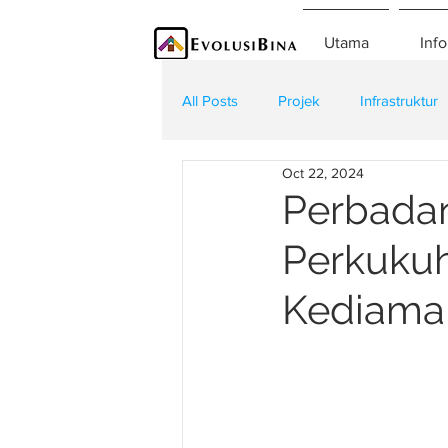
Utama
Info
All Posts
Projek
Infrastruktur
Oct 22, 2024
Teknologi
Kontraktor
K
Perbada
Perkukuh
Kediama