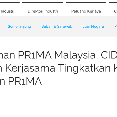
 Industri
Direktori Industri
Peluang Kerjaya
C
Semenanjung
Sabah & Sarawak
Luar Negara
P
eselamatan
Pembangunan
Training
nan PR1MA Malaysia, CI
 Kerjasama Tingkatkan K
n PR1MA