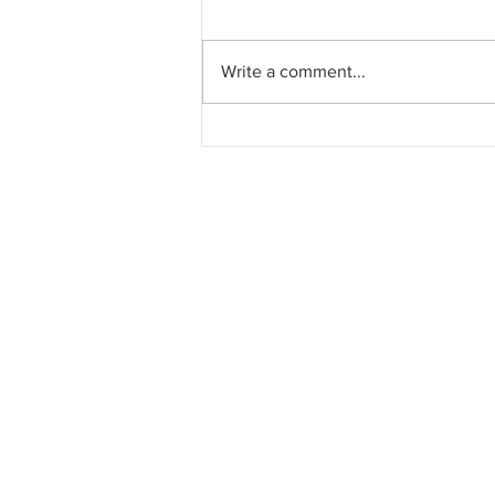
Write a comment...
CIDB peruntuk RM55 juta
tahun ini latih belia,
personel binaan