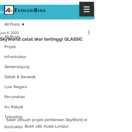
Post
All Posts
Jun 4, 2020
All Posts
SkyWorld catat skor tertinggi QLASSIC
Projek
Infrastruktur
Semenanjung
Sabah & Sarawak
Luar Negara
Perumahan
Isu Rakyat
Teknologi
Salah sebuah projek pembinaan SkyWorld di 
Bukit Jalil, Kuala Lumpur.
Kontraktor