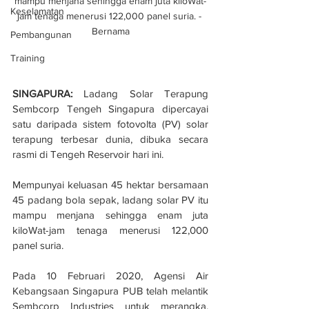
mampu menjana sehingga enam juta kiloWat-
Keselamatan
jam tenaga menerusi 122,000 panel suria. - 
Bernama
Pembangunan
Training
SINGAPURA:
 Ladang Solar Terapung 
Sembcorp Tengeh Singapura dipercayai 
satu daripada sistem fotovolta (PV) solar 
terapung terbesar dunia, dibuka secara 
rasmi di Tengeh Reservoir hari ini.
Mempunyai keluasan 45 hektar bersamaan 
45 padang bola sepak, ladang solar PV itu 
mampu menjana sehingga enam juta 
kiloWat-jam tenaga menerusi 122,000 
panel suria.
Pada 10 Februari 2020, Agensi Air 
Kebangsaan Singapura PUB telah melantik 
Sembcorp Industries untuk merangka, 