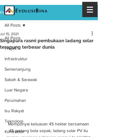
Post
All Posts
Jul 15, 2021
All Posts
Singapura rasmi pembukaan ladang solar
terapung terbesar dunia
Projek
Infrastruktur
Semenanjung
Sabah & Sarawak
Luar Negara
Perumahan
Isu Rakyat
Teknologi
Mempunyai keluasan 45 hektar bersamaan 
45 padang bola sepak, ladang solar PV itu 
Kontraktor