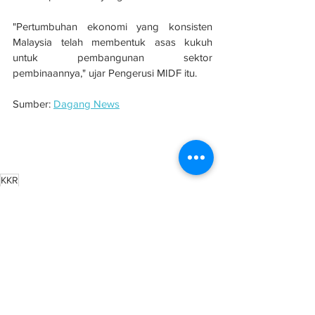
"Pertumbuhan ekonomi yang konsisten 
Malaysia telah membentuk asas kukuh 
untuk pembangunan sektor 
pembinaannya," ujar Pengerusi MIDF itu.
Sumber: 
Dagang News
Sektor pembinaan kekal catat trend positif, 
terus jadi pemangkin ekonomi Malaysia - 
KKR
KKR
Pembangunan
See All
Related Posts