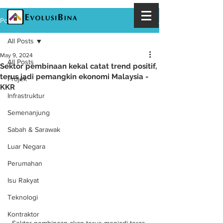
Post
All Posts
May 9, 2024
All Posts
Sektor pembinaan kekal catat trend positif,
terus jadi pemangkin ekonomi Malaysia -
Projek
KKR
Infrastruktur
Semenanjung
Sabah & Sarawak
Luar Negara
Perumahan
Isu Rakyat
Teknologi
Kontraktor
Sektor pembinaan akan terus menjadi teras 