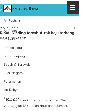
Post
All Posts
May 22, 2023
All Posts
Ribut: Dinding tercabut, rak baju terbang
dari tingkat 12
Projek
Infrastruktur
Semenanjung
Sabah & Sarawak
Luar Negara
Perumahan
Isu Rakyat
Teknologi
Keadaan dinding tercabut di rumah Nazri di 
tingkat 12 susulan ribut pada Jumaat.
Kontraktor