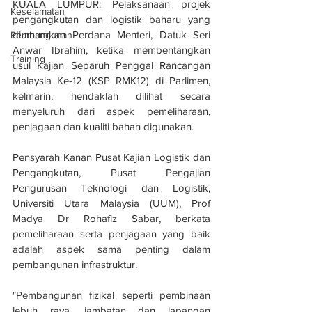
KUALA LUMPUR: Pelaksanaan projek 
Keselamatan
pengangkutan dan logistik baharu yang 
diumumkan Perdana Menteri, Datuk Seri 
Pembangunan
Anwar Ibrahim, ketika membentangkan 
Training
usul Kajian Separuh Penggal Rancangan 
Malaysia Ke-12 (KSP RMK12) di Parlimen, 
kelmarin, hendaklah dilihat secara 
menyeluruh dari aspek pemeliharaan, 
penjagaan dan kualiti bahan digunakan.
Pensyarah Kanan Pusat Kajian Logistik dan 
Pengangkutan, Pusat Pengajian 
Pengurusan Teknologi dan Logistik, 
Universiti Utara Malaysia (UUM), Prof 
Madya Dr Rohafiz Sabar, berkata 
pemeliharaan serta penjagaan yang baik 
adalah aspek sama penting dalam 
pembangunan infrastruktur.
"Pembangunan fizikal seperti pembinaan 
lebuh raya, jambatan dan lapangan 