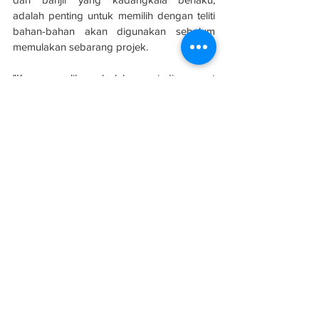
adalah penting untuk memilih dengan teliti 
bahan-bahan akan digunakan sebelum 
memulakan sebarang projek.
"Kos pemulihan boleh menjadi sangat 
mahal, dan kita perlu berusaha mengelak 
perbelanjaan tidak perlu. Oleh itu, saya 
percaya kerajaan juga sebaik-baiknya 
menitikberatkan kualiti bahan binaan 
sebagai antara pertimbangan utama dalam 
pembangunan infrastruktur," katanya.
Sumber: 
Berita Harian
Projek pengangkutan, logistik baharu perlu 
tumpu aspek pemeliharaan dan kualiti
Infrastruktur
Projek