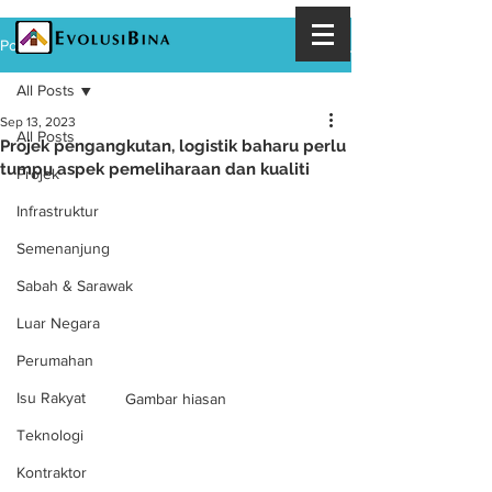
Post
All Posts
Sep 13, 2023
All Posts
Projek pengangkutan, logistik baharu perlu
tumpu aspek pemeliharaan dan kualiti
Projek
Infrastruktur
Semenanjung
Sabah & Sarawak
Luar Negara
Perumahan
Isu Rakyat
Gambar hiasan
Teknologi
Kontraktor