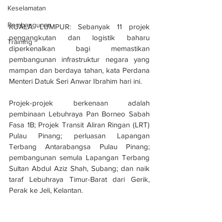
Keselamatan
Pembangunan
KUALA LUMPUR: Sebanyak 11 projek 
pengangkutan dan logistik baharu 
Training
diperkenalkan bagi memastikan 
pembangunan infrastruktur negara yang 
mampan dan berdaya tahan, kata Perdana 
Menteri Datuk Seri Anwar Ibrahim hari ini.
Projek-projek berkenaan adalah 
pembinaan Lebuhraya Pan Borneo Sabah 
Fasa 1B; Projek Transit Aliran Ringan (LRT) 
Pulau Pinang; perluasan Lapangan 
Terbang Antarabangsa Pulau Pinang; 
pembangunan semula Lapangan Terbang 
Sultan Abdul Aziz Shah, Subang; dan naik 
taraf Lebuhraya Timur-Barat dari Gerik, 
Perak ke Jeli, Kelantan.