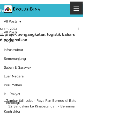
Post
All Posts
Sep 11, 2023
All Posts
11 projek pengangkutan, logistik baharu
diperkenalkan
Projek
Infrastruktur
Semenanjung
Sabah & Sarawak
Luar Negara
Perumahan
Isu Rakyat
Gambar fail. Lebuh Raya Pan Borneo di Batu 
Teknologi
32 Sandakan ke Kinabatangan. - Bernama
Kontraktor