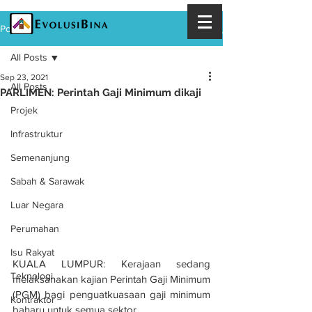
Post
All Posts
Sep 23, 2021
All Posts
PARLIMEN: Perintah Gaji Minimum dikaji
Projek
Infrastruktur
Semenanjung
Sabah & Sarawak
Luar Negara
Perumahan
Isu Rakyat
KUALA LUMPUR: Kerajaan sedang 
Teknologi
melaksanakan kajian Perintah Gaji Minimum 
(PGM) bagi penguatkuasaan gaji minimum 
Kontraktor
baharu untuk semua sektor.