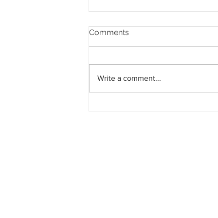
Comments
Write a comment...
LRT Shah Alam jalani ujian
berterusan menjelang
operasi Jun 2026