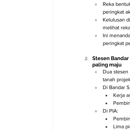
Reka bentuk
peringkat a
Kelulusan d
melihat rek
Ini menanda
peringkat p
Stesen Bandar 
paling maju
Dua stesen 
tanah proje
Di Bandar S
Kerja a
Pembina
Di PIA:
Pembina
Lima pi