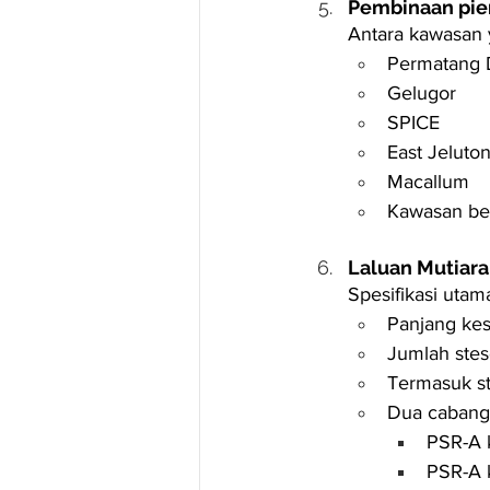
Pembinaan pier
Antara kawasan y
Permatang 
Gelugor
SPICE
East Jeluto
Macallum
Kawasan ber
Laluan Mutiara
Spesifikasi utam
Panjang kes
Jumlah stes
Termasuk st
Dua cabang 
PSR-A 
PSR-A 