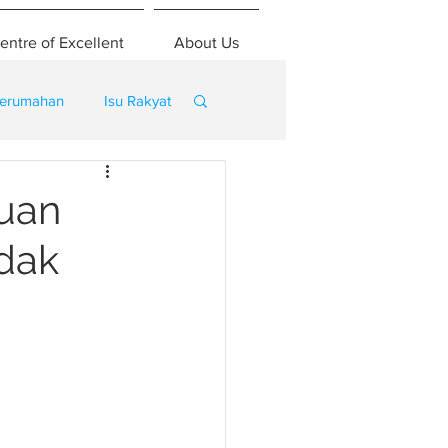
entre of Excellent
About Us
erumahan
Isu Rakyat
luan
idak