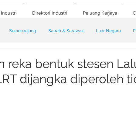
 Industri
Direktori Industri
Peluang Kerjaya
C
Semenanjung
Sabah & Sarawak
Luar Negara
P
eselamatan
Pembangunan
Training
n reka bentuk stesen La
LRT dijangka diperoleh t
i