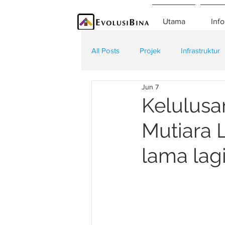
Utama
Info
All Posts
Projek
Infrastruktur
Jun 7
Teknologi
Kontraktor
K
Kelulusa
Mutiara 
lama lag