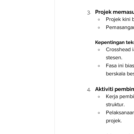
Projek memasuk
Projek kini
Pemasangan
Kepentingan tek
Crosshead i
stesen.
Fasa ini bi
berskala bes
Aktiviti pembi
Kerja pembi
struktur.
Pelaksanaan
projek.