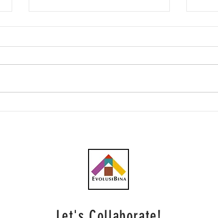
Keputusan LRT Mutiara
Gera
dibuat secara teliti
mahu
dila
Let's Collaborate!