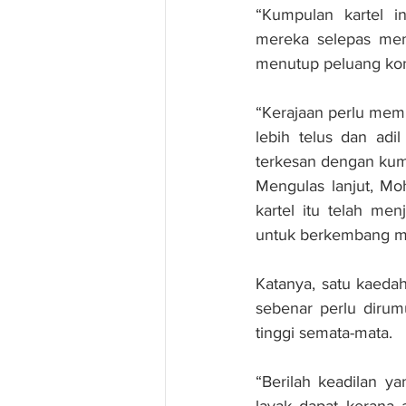
“Kumpulan kartel 
mereka selepas mema
menutup peluang kont
“Kerajaan perlu mem
lebih telus dan adi
terkesan dengan kumpu
Mengulas lanjut, Mo
kartel itu telah me
untuk berkembang ma
Katanya, satu kaeda
sebenar perlu dirum
tinggi semata-mata.
“Berilah keadilan y
layak dapat kerana 