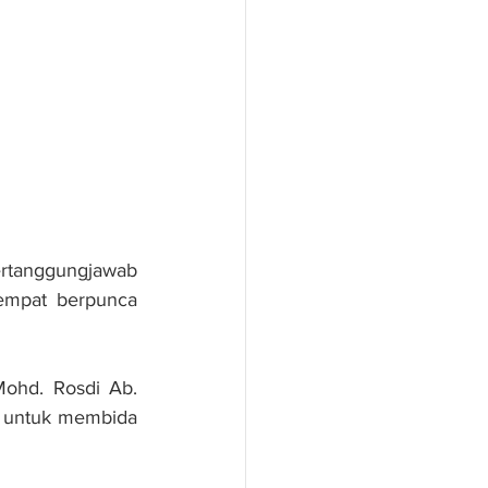
anggungjawab 
empat berpunca 
ohd. Rosdi Ab. 
i untuk membida 