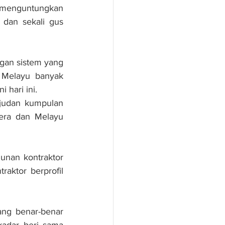
menguntungkan 
dan sekali gus 
gan sistem yang 
e­layu ba­nyak 
 hari ini.
judan kumpulan 
era dan Melayu 
nan kontraktor 
ktor berprofil 
ng benar-benar 
adar beri sama 