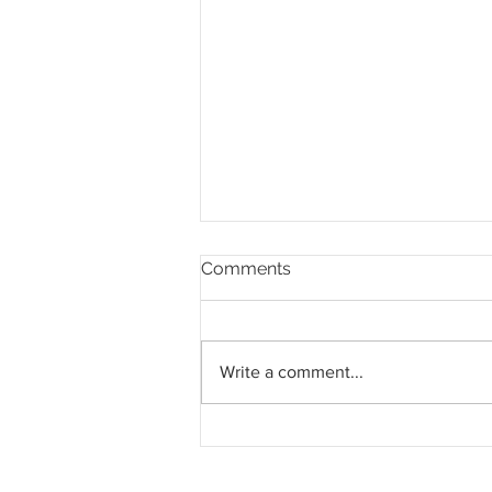
Comments
Write a comment...
Pahang jemput pandangan
rakyat bagi kajian semula
Rancangan Struktur Negeri