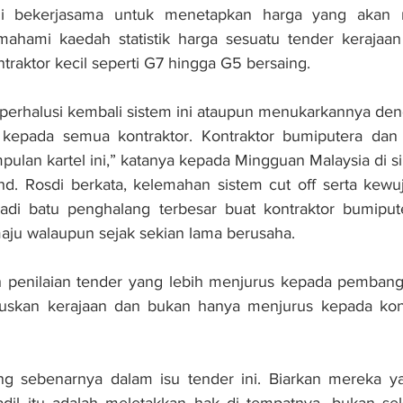
ini bekerjasama untuk menetapkan harga yang akan 
hami kaedah statistik harga sesuatu tender kerajaan 
raktor kecil seperti G7 hingga G5 bersaing.
perhalusi kembali sistem ini ataupun menukarkannya den
l kepada semua kontraktor. Kontraktor bumiputera dan M
lan kartel ini,” ka­tanya kepada Ming­guan Malaysia di sini
hd. Rosdi berkata, kelemahan sistem cut off serta kewu
njadi batu penghalang terbesar buat kontraktor bumiput
ju walaupun sejak sekian lama berusaha.
h penilaian tender yang lebih menjurus kepada pembangu
uskan kerajaan dan bukan hanya menjurus kepada kontra
ang sebenarnya dalam isu tender ini. Biarkan mereka ya
adil itu adalah meletakkan hak di tempatnya, bukan sek