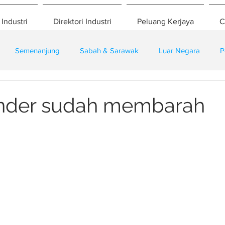
 Industri
Direktori Industri
Peluang Kerjaya
C
Semenanjung
Sabah & Sarawak
Luar Negara
P
eselamatan
Pembangunan
Training
ender sudah membarah