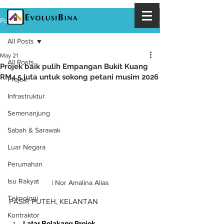
Post
All Posts
May 21
All Posts
Projek baik pulih Empangan Bukit Kuang
RM4.5 juta untuk sokong petani musim 2026
Projek
Infrastruktur
Semenanjung
Sabah & Sarawak
Luar Negara
Perumahan
Isu Rakyat
| Nor Amalina Alias
Teknologi
PASIR PUTEH, KELANTAN
Kontraktor
Latar Belakang Projek