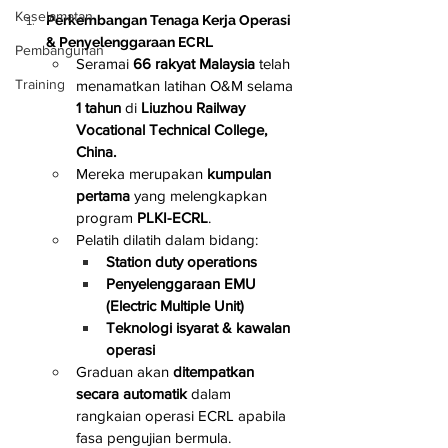
Keselamatan
Perkembangan Tenaga Kerja Operasi 
& Penyelenggaraan ECRL
Pembangunan
Seramai 
66 rakyat Malaysia
 telah 
Training
menamatkan latihan O&M selama 
1 tahun
 di 
Liuzhou Railway 
Vocational Technical College, 
China.
Mereka merupakan 
kumpulan 
pertama
 yang melengkapkan 
program 
PLKI-ECRL
.
Pelatih dilatih dalam bidang:
Station duty operations
Penyelenggaraan EMU 
(Electric Multiple Unit)
Teknologi isyarat & kawalan 
operasi
Graduan akan 
ditempatkan 
secara automatik
 dalam 
rangkaian operasi ECRL apabila 
fasa pengujian bermula.