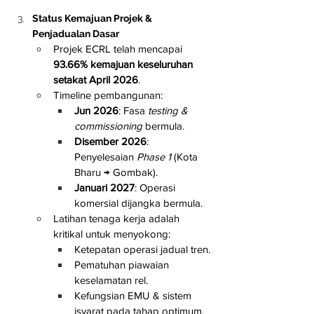
Status Kemajuan Projek & 
Penjadualan Dasar
Projek ECRL telah mencapai 
93.66% kemajuan keseluruhan 
setakat April 2026
.
Timeline pembangunan:
Jun 2026
: Fasa 
testing & 
commissioning
 bermula.
Disember 2026
: 
Penyelesaian 
Phase 1
 (Kota 
Bharu → Gombak).
Januari 2027
: Operasi 
komersial dijangka bermula.
Latihan tenaga kerja adalah 
kritikal untuk menyokong:
Ketepatan operasi jadual tren.
Pematuhan piawaian 
keselamatan rel.
Kefungsian EMU & sistem 
isyarat pada tahap optimum.