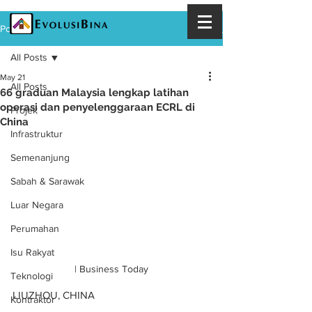
Post
All Posts
May 21
All Posts
66 graduan Malaysia lengkap latihan
operasi dan penyelenggaraan ECRL di
Projek
China
Infrastruktur
Semenanjung
Sabah & Sarawak
Luar Negara
Perumahan
Isu Rakyat
| Business Today
Teknologi
LIUZHOU, CHINA
Kontraktor