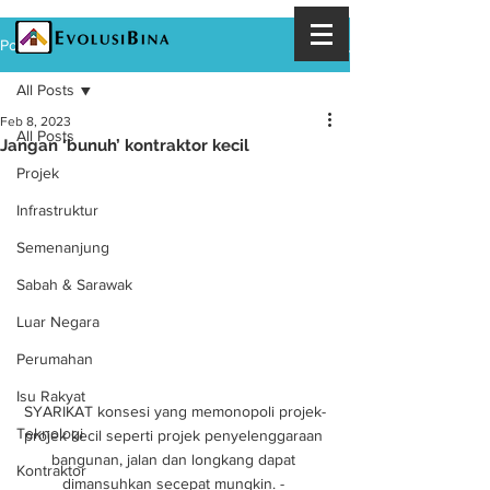
Post
All Posts
Feb 8, 2023
All Posts
Jangan ‘bunuh’ kontraktor kecil
Projek
Infrastruktur
Semenanjung
Sabah & Sarawak
Luar Negara
Perumahan
Isu Rakyat
SYARIKAT konsesi yang memonopoli projek-
Teknologi
projek kecil seperti projek penyelenggaraan 
bangunan, jalan dan longkang dapat 
Kontraktor
dimansuhkan secepat mungkin. - 