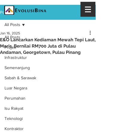
Post
All Posts
Jan 16, 2025
All Posts
E&O Lancarkan Kediaman Mewah Tepi Laut,
Maris, Bernilai RM700 Juta di Pulau
Projek
Andaman, Georgetown, Pulau Pinang
Infrastruktur
Semenanjung
Sabah & Sarawak
Luar Negara
Perumahan
Isu Rakyat
Teknologi
Kontraktor