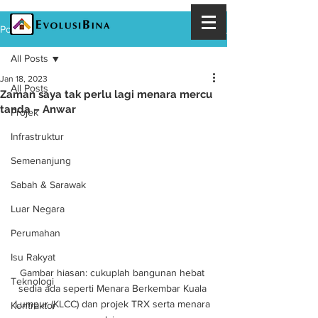
Post
All Posts
Jan 18, 2023
All Posts
Zaman saya tak perlu lagi menara mercu
tanda – Anwar
Projek
Infrastruktur
Semenanjung
Sabah & Sarawak
Luar Negara
Perumahan
Isu Rakyat
Gambar hiasan: cukuplah bangunan hebat 
Teknologi
sedia ada seperti Menara Berkembar Kuala 
Lumpur (KLCC) dan projek TRX serta menara 
Kontraktor