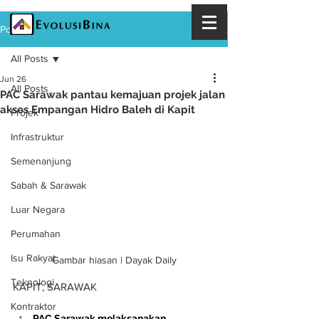
Post
All Posts
Jun 26
All Posts
PAC Sarawak pantau kemajuan projek jalan
akses Empangan Hidro Baleh di Kapit
Projek
Infrastruktur
Semenanjung
Sabah & Sarawak
Luar Negara
Perumahan
Isu Rakyat
Gambar hiasan | Dayak Daily
Teknologi
KAPIT, SARAWAK
Kontraktor
PAC Sarawak melaksanakan 