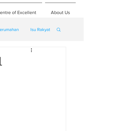
entre of Excellent
About Us
erumahan
Isu Rakyat
l