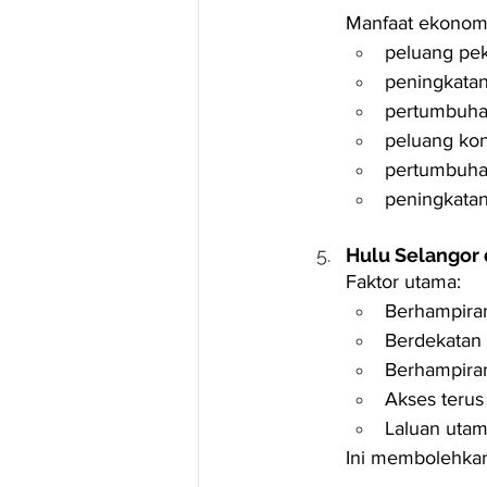
Manfaat ekonom
peluang pek
peningkatan
pertumbuha
peluang kon
pertumbuhan 
peningkatan
Hulu Selangor d
Faktor utama:
Berhampiran
Berdekatan 
Berhampira
Akses terus
Laluan utam
Ini membolehkan