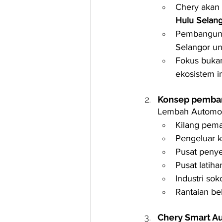
Chery akan
Hulu Selan
Pembangunan
Selangor un
Fokus bukan
ekosistem in
Konsep pemban
Lembah Automot
Kilang pem
Pengeluar 
Pusat peny
Pusat latiha
Industri so
Rantaian be
Chery Smart Au