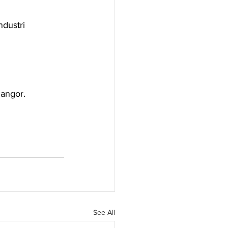
dustri 
langor.
See All