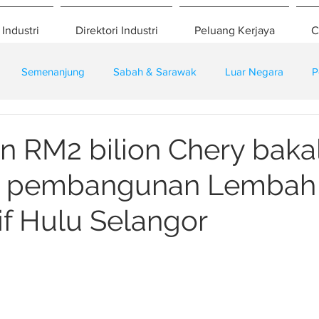
 Industri
Direktori Industri
Peluang Kerjaya
C
Semenanjung
Sabah & Sarawak
Luar Negara
P
eselamatan
Pembangunan
Training
n RM2 bilion Chery baka
 pembangunan Lembah
f Hulu Selangor