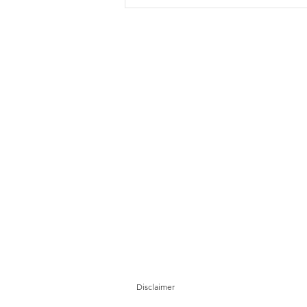
Hab automotif AHTV pacu
lonjakan permintaan
perumahan di Selatan Perak
Disclaimer