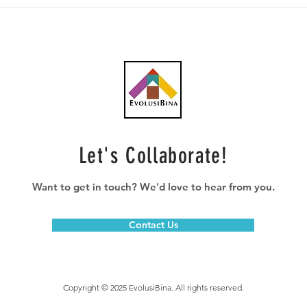
PGB dan GSP bangunkan
KLK 
taman industri automotif 47
aspi
ekar di Iskandar Puteri
auto
ting
Let's Collaborate!
Want to get in touch? We'd love to hear from you.
Contact Us
Copyright © 2025 EvolusiBina. All rights reserved.