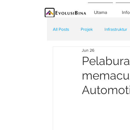
Utama
Info
All Posts
Projek
Infrastruktur
Jun 26
Teknologi
Kontraktor
K
Pelabura
memacu
Automoti