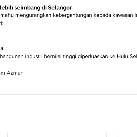
ebih seimbang di Selangor
 mahu mengurangkan kebergantungan kepada kawasan in
i:
ya
angunan industri bernilai tinggi diperluaskan ke Hulu Se
dam Azman