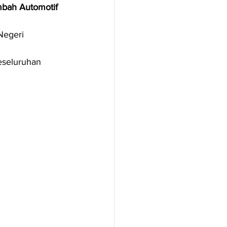
bah Automotif 
Negeri 
eseluruhan 