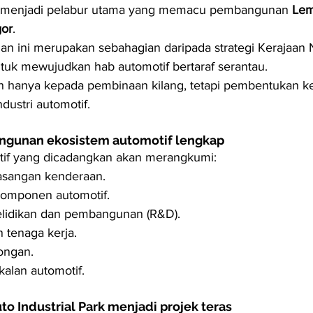
 menjadi pelabur utama yang memacu pembangunan 
Lem
gor
.
 ini merupakan sebahagian daripada strategi Kerajaan 
tuk mewujudkan hab automotif bertaraf serantau.
 hanya kepada pembinaan kilang, tetapi pembentukan k
dustri automotif.
gunan ekosistem automotif lengkap
if yang dicadangkan akan merangkumi:
asangan kenderaan.
komponen automotif.
elidikan dan pembangunan (R&D).
n tenaga kerja.
kongan.
kalan automotif.
to Industrial Park menjadi projek teras