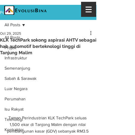
Post
All Posts
Oct 29, 2025
All Posts
KLK TechPark sokong aspirasi AHTV sebagai
hab automotif berteknologi tinggi di
Projek
Tanjung Malim
Infrastruktur
Semenanjung
Sabah & Sarawak
Luar Negara
Perumahan
Isu Rakyat
Taman Perindustrian KLK TechPark seluas 
Teknologi
1,500 ekar di Tanjong Malim dengan nilai 
Kontraktor
pembangunan kasar (GDV) sebanyak RM3.5 