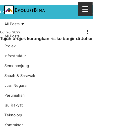
Post
All Posts
Oct 26, 2022
All Posts
Tujuh projek kurangkan risiko banjir di Johor
Projek
Infrastruktur
Semenanjung
Sabah & Sarawak
Luar Negara
Perumahan
Isu Rakyat
Teknologi
Kontraktor