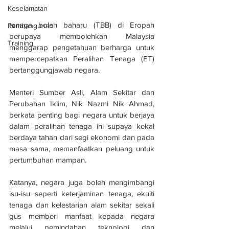
Keselamatan
tenaga boleh baharu (TBB) di Eropah 
Pembangunan
berupaya membolehkan Malaysia 
Training
menggarap pengetahuan berharga untuk 
mempercepatkan Peralihan Tenaga (ET) 
bertanggungjawab negara.
Menteri Sumber Asli, Alam Sekitar dan 
Perubahan Iklim, Nik Nazmi Nik Ahmad, 
berkata penting bagi negara untuk berjaya 
dalam peralihan tenaga ini supaya kekal 
berdaya tahan dari segi ekonomi dan pada 
masa sama, memanfaatkan peluang untuk 
pertumbuhan mampan.
Katanya, negara juga boleh mengimbangi 
isu-isu seperti keterjaminan tenaga, ekuiti 
tenaga dan kelestarian alam sekitar sekali 
gus memberi manfaat kepada negara 
melalui pemindahan teknologi dan 