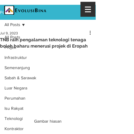
Post
All Posts
Jul 9, 2023
All Posts
TNB raih pengalaman teknologi tenaga
boleh baharu menerusi projek di Eropah
Projek
Infrastruktur
Semenanjung
Sabah & Sarawak
Luar Negara
Perumahan
Isu Rakyat
Teknologi
Gambar hiasan
Kontraktor