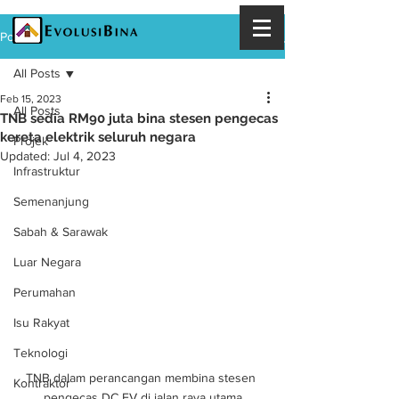
Post
All Posts
Feb 15, 2023
All Posts
TNB sedia RM90 juta bina stesen pengecas
kereta elektrik seluruh negara
Projek
Updated:
Jul 4, 2023
Infrastruktur
Semenanjung
Sabah & Sarawak
Luar Negara
Perumahan
Isu Rakyat
Teknologi
TNB dalam perancangan membina stesen 
Kontraktor
pengecas DC EV di jalan raya utama