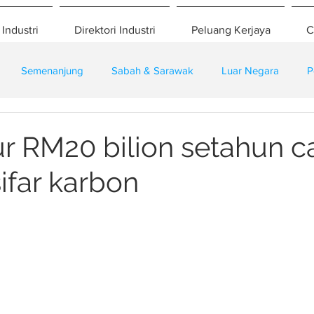
 Industri
Direktori Industri
Peluang Kerjaya
C
Semenanjung
Sabah & Sarawak
Luar Negara
P
eselamatan
Pembangunan
Training
r RM20 bilion setahun c
sifar karbon