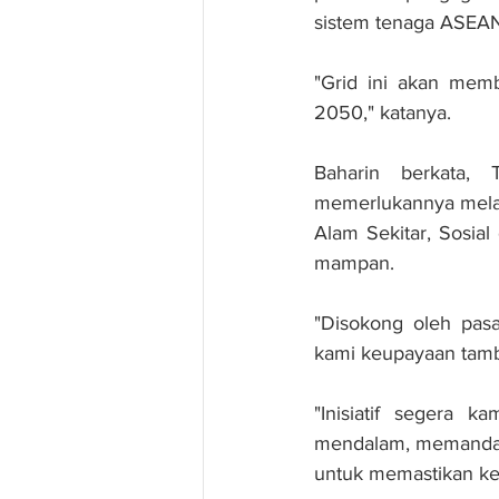
sistem tenaga ASEAN
"Grid ini akan mem
2050," katanya.
Baharin berkata,
memerlukannya melak
Alam Sekitar, Sosia
mampan.
"Disokong oleh pasa
kami keupayaan tamba
"Inisiatif segera k
mendalam, memandang
untuk memastikan kel