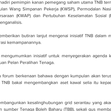
dihadiri pemimpin kanan pemegang saham utama TNB ter
ulan Wang Simpanan Pekerja (KWSP), Permodalan Nasio
araan (KWAP) dan Pertubuhan Keselamatan Sosial (P
nganalisis. 
emberikan butiran lanjut mengenai inisiatif TNB dalam 
rasi kemampanannya. 
B mengumumkan inisiatif untuk menyegerakan agenda 
uan Pelan Peralihan Tenaga.
u forum berkenaan bahawa dengan kumpulan akan terus
 TNB bakal mengembangkan aset kawal selia itu kepad
embangunkan kesalinghubungan grid serantau yang ak
n sumber Tenaga Boleh Baharu (TBB), sekali gus memba