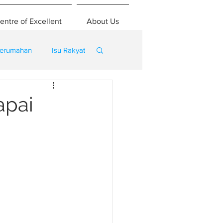
entre of Excellent
About Us
erumahan
Isu Rakyat
apai