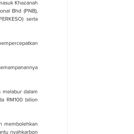
masuk Khazanah 
nal Bhd (PNB), 
ERKESO) serta 
mempercepatkan 
kemampanannya 
 melabur dalam 
a RM100 bilion 
an membolehkan 
ntu nyahkarbon 