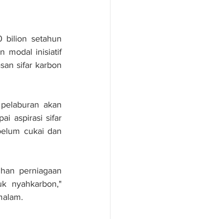
bilion setahun 
modal inisiatif 
n sifar karbon 
pelaburan akan 
i aspirasi sifar 
elum cukai dan 
an perniagaan 
 nyahkarbon," 
malam.