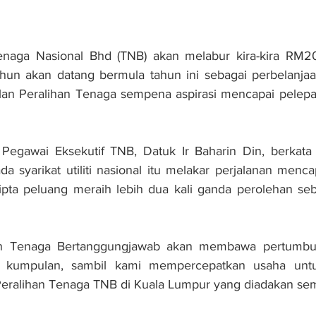
ga Nasional Bhd (TNB) akan melabur kira-kira RM20 
un akan datang bermula tahun ini sebagai perbelanjaan 
n Peralihan Tenaga sempena aspirasi mencapai pelepasa
Pegawai Eksekutif TNB, Datuk Ir Baharin Din, berkata 
syarikat utiliti nasional itu melakar perjalanan mencapa
pta peluang meraih lebih dua kali ganda perolehan seb
han Tenaga Bertanggungjawab akan membawa pertumbuh
a kumpulan, sambil kami mempercepatkan usaha untuk
Peralihan Tenaga TNB di Kuala Lumpur yang diadakan se