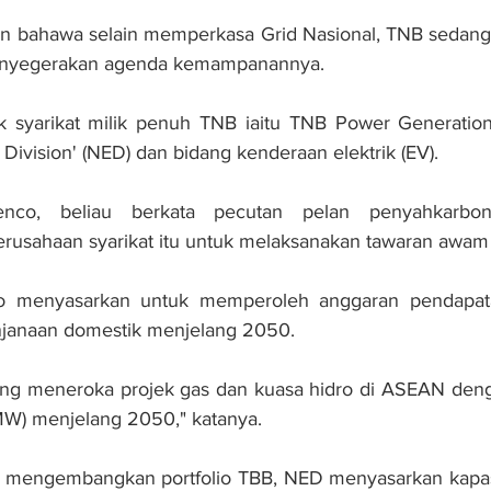
 bahawa selain memperkasa Grid Nasional, TNB sedang 
k menyegerakan agenda kemampanannya. 
 syarikat milik penuh TNB iaitu TNB Power Generatio
Division' (NED) dan bidang kenderaan elektrik (EV).
co, beliau berkata pecutan pelan penyahkarbo
o menyasarkan untuk memperoleh anggaran pendapata
njanaan domestik menjelang 2050. 
dang meneroka projek gas dan kuasa hidro di ASEAN deng
MW) menjelang 2050," katanya.
i mengembangkan portfolio TBB, NED menyasarkan kapasit