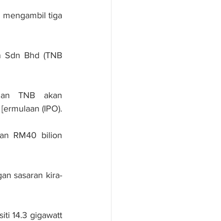
mengambil tiga 
n Sdn Bhd (TNB 
nan TNB akan 
meningkatkan nilai perusahaan syarikat itu untuk melaksanakan tawaran awam [ermulaan (IPO). 
n RM40 bilion 
an sasaran kira-
i 14.3 gigawatt 