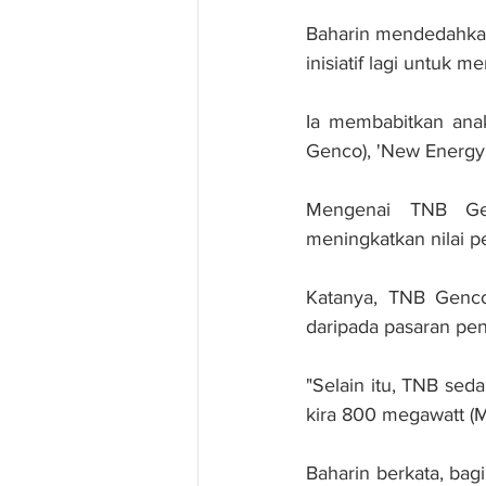
Baharin mendedahkan
inisiatif lagi untu
Ia membabitkan anak
Genco), 'New Energy 
Mengenai TNB Gen
Katanya, TNB Genc
daripada pasaran pe
"Selain itu, TNB se
kira 800 megawatt (
Baharin berkata, bag