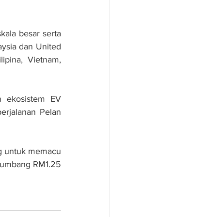
ala besar serta 
ysia dan United 
ipina, Vietnam, 
 ekosistem EV 
rjalanan Pelan 
g untuk memacu 
umbang RM1.25 