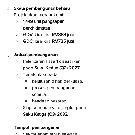
Skala pembangunan baharu
Projek akan merangkumi:
1,449 unit pangsapuri 
perkhidmatan
GDV:
 kira-kira 
RM883 juta
GDC:
 kira-kira 
RM725 juta
Jadual pembangunan
Pelancaran Fasa 1 disasarkan 
pada 
Suku Kedua (Q2) 2027
.
Tertakluk kepada:
kelulusan pihak berkuasa,
proses pembangunan 
semula,
keadaan pasaran.
Siap sepenuhnya dijangka pada 
Suku Ketiga (Q3) 2033
.
Tempoh pembangunan
Sekitar enam tahun selepas 