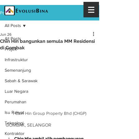
Post
All Posts
Jun 26
All Posts
Chin Hin bangunkan semula MM Residensi
di Gombak
Projek
Infrastruktur
Semenanjung
Sabah & Sarawak
Luar Negara
Perumahan
Isu Rakyat
| 
Chin Hin Group Property Bhd (CHGP)
Teknologi
GOMBAK, SELANGOR
Kontraktor
Chin Hin ambil alih pembangunan 