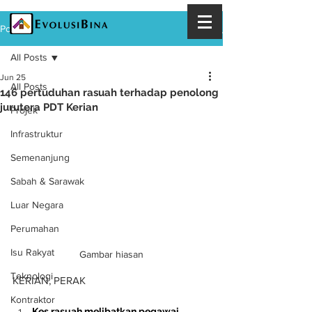
Post
All Posts
Jun 25
All Posts
146 pertuduhan rasuah terhadap penolong
jurutera PDT Kerian
Projek
Infrastruktur
Semenanjung
Sabah & Sarawak
Luar Negara
Perumahan
Isu Rakyat
Gambar hiasan
Teknologi
KERIAN, PERAK
Kontraktor
Kes rasuah melibatkan pegawai 