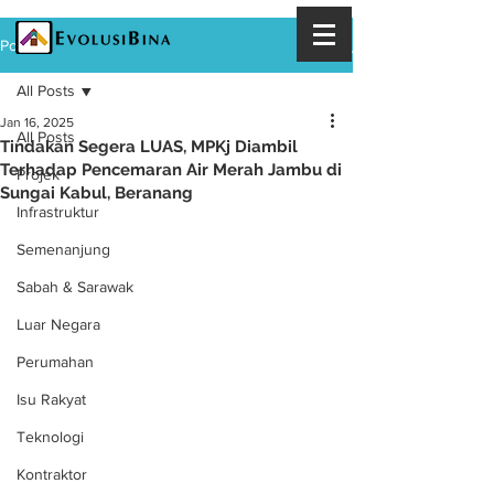
Post
All Posts
Jan 16, 2025
All Posts
Tindakan Segera LUAS, MPKj Diambil
Terhadap Pencemaran Air Merah Jambu di
Projek
Sungai Kabul, Beranang
Infrastruktur
Semenanjung
Sabah & Sarawak
Luar Negara
Perumahan
Isu Rakyat
Teknologi
Kontraktor