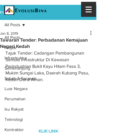
Post
All Posts
Jan 8, 2019
All Posts
Tawaran Tender: Perbadanan Kemajuan
Negeri Kedah
Projek
Tajuk Tender: Cadangan Pembangunan 
Infrastruktur
Semula Infrastruktur Di Kawasan 
Perindustrian Bukit Kayu Hitam Fasa 3, 
Semenanjung
Mukim Sungai Laka, Daerah Kubang Pasu, 
Sabah & Sarawak
Kedah Darul Aman.
Luar Negara
Perumahan
Isu Rakyat
Teknologi
Kontraktor
KLIK LINK