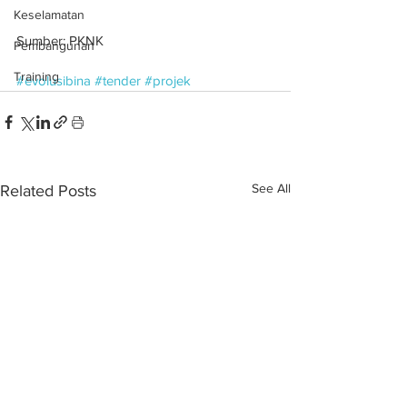
Keselamatan
Sumber: PKNK
Pembangunan
Training
#evolusibina
#tender
#projek
See All
Related Posts