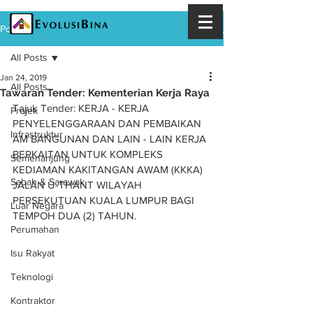
Post
All Posts
Jan 24, 2019
All Posts
Tawaran Tender: Kementerian Kerja Raya
Tajuk Tender: KERJA - KERJA 
Projek
PENYELENGGARAAN DAN PEMBAIKAN 
Infrastruktur
AM BANGUNAN DAN LAIN - LAIN KERJA 
BERKAITAN UNTUK KOMPLEKS 
Semenanjung
KEDIAMAN KAKITANGAN AWAM (KKKA) 
Sabah & Sarawak
JALAN U-THANT WILAYAH 
PERSEKUTUAN KUALA LUMPUR BAGI 
Luar Negara
TEMPOH DUA (2) TAHUN.
Perumahan
Isu Rakyat
Teknologi
Kontraktor