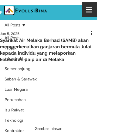
Post
All Posts
Jun 5, 2025
All Posts
Syarikat Air Melaka Berhad (SAMB) akan
memperkenalkan ganjaran bermula Julai
Projek
kepada individu yang melaporkan
Infrastruktur
kebocoran paip air di Melaka
Semenanjung
Sabah & Sarawak
Luar Negara
Perumahan
Isu Rakyat
Teknologi
Gambar hiasan
Kontraktor