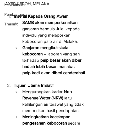
AYER KEROH, MELAKA
Keselamatan
Pembangunan
Insentif Kepada Orang Awam
SAMB akan memperkenalkan 
Training
ganjaran
 bermula 
Julai
 kepada 
individu yang melaporkan 
kebocoran paip air di Melaka.
Ganjaran mengikut skala 
kebocoran
 – laporan yang sah 
terhadap 
paip besar akan diberi 
hadiah lebih besar
, manakala 
paip kecil akan diberi cenderahati
.
Tujuan Utama Inisiatif
Mengurangkan kadar 
Non-
Revenue Water (NRW)
 iaitu 
kehilangan air terawat yang tidak 
memberikan hasil pendapatan.
Meningkatkan kecekapan 
pengesanan kebocoran
 secara 