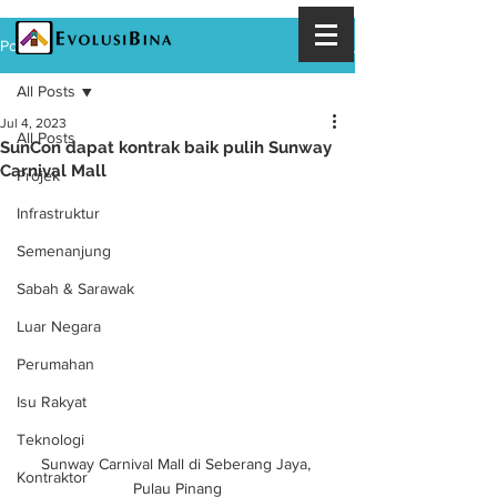
Post
All Posts
Jul 4, 2023
All Posts
SunCon dapat kontrak baik pulih Sunway
Carnival Mall
Projek
Infrastruktur
Semenanjung
Sabah & Sarawak
Luar Negara
Perumahan
Isu Rakyat
Teknologi
Sunway Carnival Mall di Seberang Jaya, 
Kontraktor
Pulau Pinang