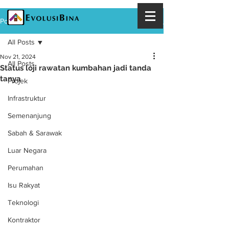
Post
All Posts
Nov 21, 2024
All Posts
Status loji rawatan kumbahan jadi tanda
tanya
Projek
Infrastruktur
Semenanjung
Sabah & Sarawak
Luar Negara
Perumahan
Isu Rakyat
Teknologi
Kontraktor