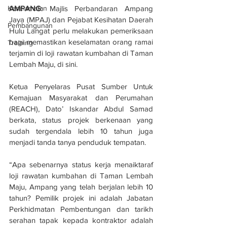
AMPANG
: Majlis Perbandaran Ampang 
Keselamatan
Jaya (MPAJ) dan Pejabat Kesihatan Daerah 
Pembangunan
Hulu Langat perlu melakukan pemeriksaan 
bagi memastikan keselamatan orang ramai 
Training
terjamin di loji rawatan kumbahan di Taman 
Lembah Maju, di sini.
Ketua Penyelaras Pusat Sumber Untuk 
Kemajuan Masyarakat dan Perumahan 
(REACH), Dato’ Iskandar Abdul Samad 
berkata, status projek berkenaan yang 
sudah tergendala lebih 10 tahun juga 
menjadi tanda tanya penduduk tempatan.
“Apa sebenarnya status kerja menaiktaraf 
loji rawatan kumbahan di Taman Lembah 
Maju, Ampang yang telah berjalan lebih 10 
tahun? Pemilik projek ini adalah Jabatan 
Perkhidmatan Pembentungan dan tarikh 
serahan tapak kepada kontraktor adalah 