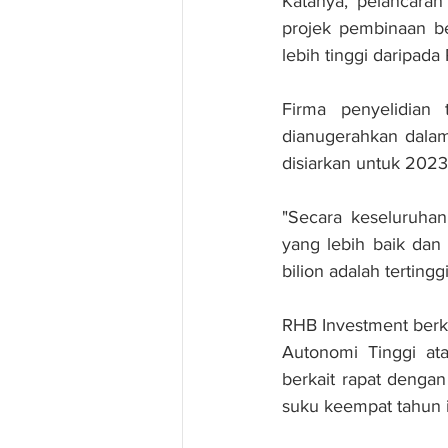
Katanya, pelancaran
projek pembinaan be
lebih tinggi daripad
Firma penyelidian t
dianugerahkan dalam
disiarkan untuk 202
"Secara keseluruhan
yang lebih baik dan 
bilion adalah tertingg
RHB Investment berka
Autonomi Tinggi ata
berkait rapat denga
suku keempat tahun i