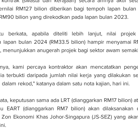
 kontrak (swasta dan kerajaan) secara amnya aktif seta
rnilai RM127 bilion diberikan bagi tempoh lapan bulan 
a RM90 bilion yang direkodkan pada lapan bulan 2023.
u berkata, apabila diteliti lebih lanjut, nilai projek
 lapan bulan 2024 (RM33.5 bilion) hampir menyamai RM
3, menunjukkan anugerah projek bagi sektor awam semak
nya, kami percaya kontraktor akan mencatatkan penge
ia terbukti daripada jumlah nilai kerja yang dilakukan 
i dalam rekod," katanya dalam satu nota kajian, hari ini. 
ta, keputusan sama ada LRT (dianggarkan RM17 bilion) atau
u EART (dianggarkan RM7 bilion) akan dilaksanakan d
n Zon Ekonomi Khas Johor-Singapura (JS-SEZ) yang akan 
ni.