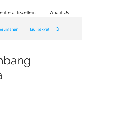
entre of Excellent
About Us
erumahan
Isu Rakyat
embang
a