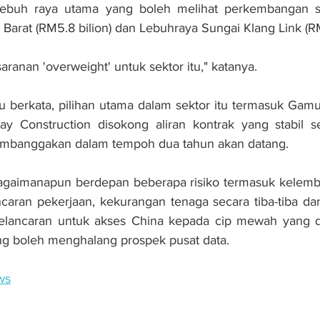
, lebuh raya utama yang boleh melihat perkembangan sel
Barat (RM5.8 bilion) dan Lebuhraya Sungai Klang Link (RM
ranan 'overweight' untuk sektor itu," katanya.
tu berkata, pilihan utama dalam sektor itu termasuk Gamu
 Construction disokong aliran kontrak yang stabil sert
mbanggakan dalam tempoh dua tahun akan datang.
 bagaimanapun berdepan beberapa risiko termasuk kelemb
caran pekerjaan, kekurangan tenaga secara tiba-tiba dan 
pelancaran untuk akses China kepada cip mewah yang d
ng boleh menghalang prospek pusat data. 
ws
unjur berkembang positif, tumpuan kontraktor utama 