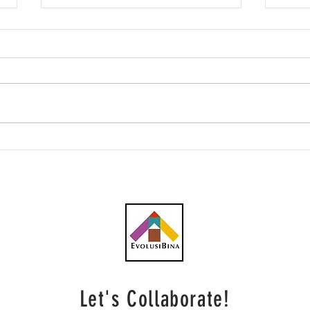
Kesan subsidi bersasar
Pela
kepada industri pembinaan
infr
dijangka kecil, kos bahan
mend
api sekitar 1-2% - RHB
pem
Investment
Inve
Let's Collaborate!