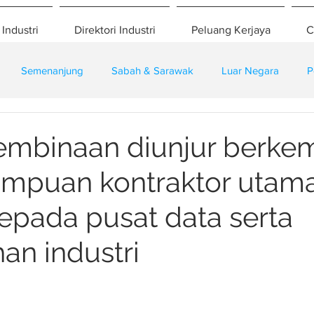
 Industri
Direktori Industri
Peluang Kerjaya
C
Semenanjung
Sabah & Sarawak
Luar Negara
P
eselamatan
Pembangunan
Training
embinaan diunjur berk
 tumpuan kontraktor utam
kepada pusat data serta
n industri