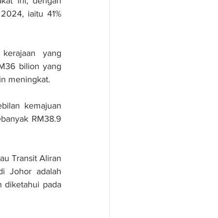
kat ini, dengan 
2024, iaitu 41% 
 kerajaan yang 
36 bilion yang 
in meningkat.
bilan kemajuan 
sebanyak RM38.9 
 Transit Aliran 
i Johor adalah 
diketahui pada 