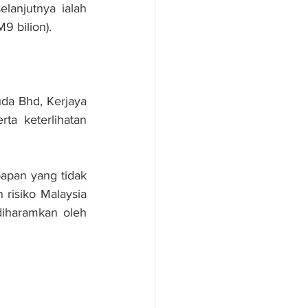
anjutnya ialah 
9 bilion).
da Bhd, Kerjaya 
a keterlihatan 
apan yang tidak 
risiko Malaysia 
iharamkan oleh 
terarah kepada 