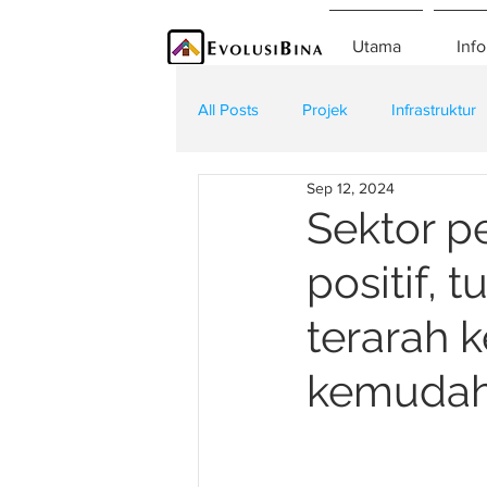
Utama
Info
All Posts
Projek
Infrastruktur
Sep 12, 2024
Teknologi
Kontraktor
K
Sektor p
positif,
terarah 
kemudaha