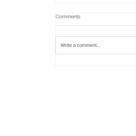
Comments
Write a comment...
Sarawak, Kedah berpotensi
jadi lokasi alternatif pusat
data di Malaysia - RHB
Investment